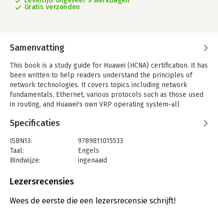
Levertijd ongeveer 9 werkdagen
Gratis verzonden
Samenvatting
This book is a study guide for Huawei (HCNA) certification. It has
been written to help readers understand the principles of
network technologies. It covers topics including network
fundamentals, Ethernet, various protocols such as those used
in routing, and Huawei's own VRP operating system-all
essential aspects of HCNA certification. Presenting routing and
Specificaties
switching basics in depth, it is a valuable resource for
information and communications technology (ICT) practitioners,
ISBN13:
9789811015533
university students and network technology fans.
Taal:
Engels
Bindwijze:
ingenaaid
Aantal pagina's:
342
Uitgever:
Springer Verlag
Lezersrecensies
Verschijningsdatum:
4-7-2016
Wees de eerste die een lezersrecensie schrijft!
Hoofdrubriek:
IT-management / ICT