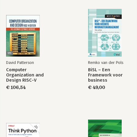
David Patterson
Remko van der Pols
Computer
BiSL – Een
Organization and
Framework voor
Design RISC-V
business
Edition
informatiemanagement
€ 106,54
€ 49,00