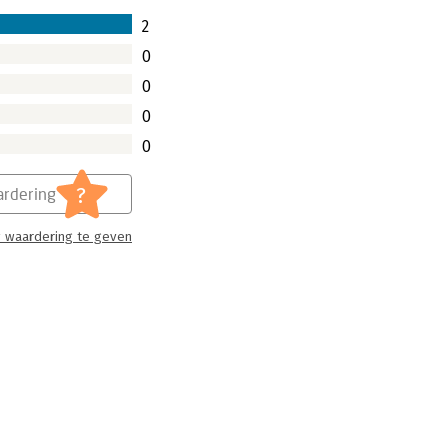
2
0
0
0
0
?
rdering
 waardering te geven