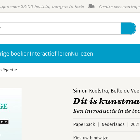
gen voor 23:00 besteld, morgen in huis
Gratis verzending
rige boeken
Interactief leren
Nu lezen
elligentie
Simon Koolstra
,
Belle de Vee
Dit is kunstma
Een introductie in de te
Paperback
Nederlands
2021
Kies uw bindwijze