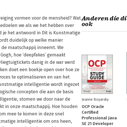
Anderen die di
dreiging vormen voor de mensheid? Wat
ook
bedoelen we als we het hebben over
d je het antwoord in Dit is Kunstmatige
ordt duidelijk op welke manier
in de maatschappij inneemt. We
 Gogh, hoe ‘deepfakes’ gemaakt
liegtuigtickets danig in de war werd
ken doet een boekje open over hoe ze
oces te optimaliseren en van het
nstmatige intelligentie wordt ingezet
logische concepten die aan de basis
ligentie, stomen we door naar de
Jeanne Boyarsky
kt in onze maatschappij. Hoe houden
OCP Oracle
Certified
n om mee te komen in deze snel
Professional Java
matige intelligentie om ons heen,
SE 21 Developer