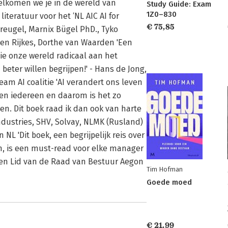
welkomen we je in de wereld van
Study Guide: Exam
1Z0–830
iteratuur voor het ‘NL AIC AI for
€ 75,85
reugel, Marnix Bügel PhD., Tyko
len Rijkes, Dorthe van Waarden 'Een
ie onze wereld radicaal aan het
beter willen begrijpen!' - Hans de Jong,
am AI coalitie 'AI verandert ons leven
 en iedereen en daarom is het zo
en. Dit boek raad ik dan ook van harte
ndustries, SHV, Solvay, NLMK (Rusland)
L 'Dit boek, een begrijpelijk reis over
n, is een must-read voor elke manager
l en Lid van de Raad van Bestuur Aegon
Tim Hofman
Goede moed
€ 21,99