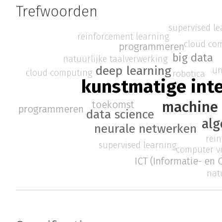
Trefwoorden
supervised l
reinforcement learning
cloud co
programmeren
big data
natuurlijke taalverwerking
deep learning
un
cloud computing
robotica
kunstmatige inte
machine 
toekomst
programmeren
data science
alg
neurale netwerken
rei
supervised learning
computer v
ICT (Informatie- en
nat