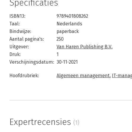
Specificaties
ISBN13:
9789401808262
Taal:
Nederlands
Bindwijze:
paperback
Aantal pagina's:
250
Uitgever:
Van Haren Publishing B.V.
Druk:
1
Verschijningsdatum:
30-11-2021
Hoofdrubriek:
Algemeen management
,
IT-manag
Expertrecensies
(1)