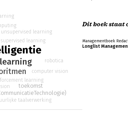
earning
Dit boek staat o
mputing
unsupervised learning
supervised learning
Managementboek Redact
Longlist Management
lligentie
learning
robotica
oritmen
computer vision
nforcement learning
toekomst
ision
 CommunicatieTechnologie)
uurlijke taalverwerking