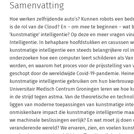
Samenvatting
Hoe werken zelfrijdende auto’s? Kunnen robots een be
is de rol van de Cloud? En – om mee te beginnen – wat 
'kunstmatige' intelligentie? Op deze en meer vragen vin
Intelligentie. In behapbare hoofdstukken en casussen w
kunstmatige intelligentie een steeds belangrijkere rol 
onderzoeken hoe een computer leert schilderen als Van
worden, en waarom het proces voor de prijsstelling van v
geschopt door de wereldwijde Covid-19-pandemie. Heine
kunstmatige intelligentie gebruiken om hun bierbrouwpr
Universitair Medisch Centrum Groningen leren we hoe ku
in de strijd tegen astma. Van de theoretische en techno
liggen van moderne toepassingen van kunstmatige intel
onmiskenbare impact die kunstmatige intelligentie maa
we machinale beslissingen eerlijk? En wat moet jij doe
veranderende wereld? We ervaren, zien, en voelen kunst