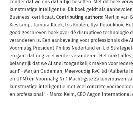
zonder dat we ons dat altijd beseffen. Met dit boek ver
kunstmatige intelligentie. Dit boek geldt als aanbevolen l
Business’-certificaat.
Contributing authors:
Merlijn van B
Kieskamp, Tamara Kloek, Iris Koolen, Ilya Petoukhov, He
goed geschreven boek over dé disruptieve technologie d
veranderen is. Een aanbeveling voor professionals die AI 
Voormalig President Philips Nederland en Lid Strategiete
en gaat dat nog veel verder veranderen. Het raakt alles
belangrijk dat we AI snel toegankelijk maken voor iedere
aan!' - Marjan Oudeman, Meervoudig RvC-lid (Aalberts I
en UPM) en Voormalig Nr 1 Machtigste Zakenvrouwen van N
kunstmatige intelligentie met veel concrete voorbeelde
en professional.' - Marco Keim, CEO Aegon Internationa