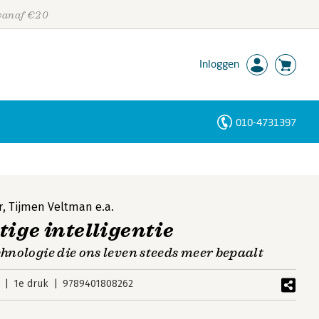
 vanaf €20
Inloggen
010-4731397
Personen
Trefwoorden
r
,
Tijmen Veltman
e.a.
tige intelligentie
chnologie die ons leven steeds meer bepaalt
1e druk
9789401808262