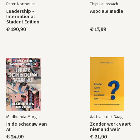
Is het alleen maar rozengeur en maneschijn?
Peter Northouse
Thijs Launspach
Hoe blijf je aantrekkelijk op de arbeidsmarkt?
Leadership -
Asociale media
International
6 ETHISCHE DILEMMA'S EN DE RISICO'S VAN AI
Student Edition
Filterbubbels versus consumentenrecht
€ 190,90
€ 17,99
Automatische wapens
Deepfakes
Ontslagen
Bias
Energieverbruik
De richtlijnen voor verantwoord AI-gebruik
7 AI IN DE TOEKOMST
Elon Musk
Garri Kasparov
Yuval Noah Harari
AI en quantum computing
Conclusie
Madhumita Murgia
Aart van der Gaag
Tot slot
In de schaduw van
Zonder werk vaart
Wil je verder aan de slag gaan met AI?
AI
niemand wel?
€ 24,99
€ 21,90