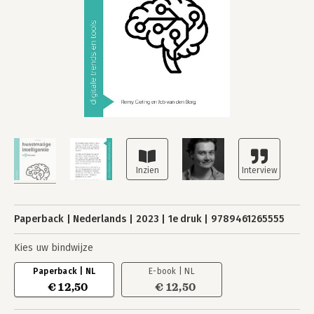
Paperback
Nederlands
2023
1e druk
9789461265555
Kies uw bindwijze
Paperback | NL
E-book | NL
€ 12,50
€ 12,50