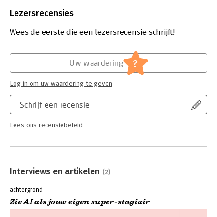
Aantal pagina's:
178
Uitgever:
Uitgeverij Haystack
Lezersrecensies
Druk:
1
Verschijningsdatum:
16-5-2023
Wees de eerste die een lezersrecensie schrijft!
Hoofdrubriek:
IT-management / ICT
Serie:
Digitale trends en tools in 60 minuten
?
Uw waardering
Log in om uw waardering te geven
Schrijf een recensie
Lees ons recensiebeleid
Interviews en artikelen
(2)
achtergrond
Zie AI als jouw eigen super-stagiair