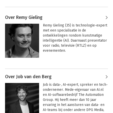
Over Remy Gieling
Remy Gieling (35) is technologie-expert 
met een specialisatie in de 
ontwikkelingen rondom kunstmatige 
intelligentie (AI). Daarnaast presentator 
voor radio, televisie (RTLZ) en op 
evenementen.

Hij is auteur van diverse boeken 
Andere boeken door Remy Gieling
waaronder het meest recente 
Handboek AI Strategie (verschenen 
april 2024). Als techwatcher volgt Remy 
Over Job van den Berg
belangrijke innovaties en tools rondom 
Job is data-, AI-expert, spreker en tech-
AI op de voet en weet de impact op 
ondernemer. Mede-eigenaar van AI.nl 
bedrijven en banen feilloos te duiden. 
en AI-softwarebedrijf The Automation 
Samen met Job van den Berg staat hij 
Group. Hij heeft meer dan 10 jaar 
120+ keer per jaar op landelijke podia. 

ervaring in het aansturen van data- en 
AI-teams bij onder andere DPG Media, 
Als co-founder van AI-softwarebouwer 