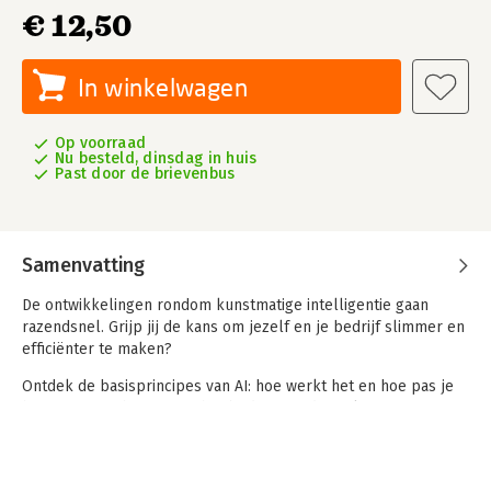
€ 12,50
In winkelwagen
Op voorraad
Nu besteld, dinsdag in huis
Past door de brievenbus
Samenvatting
De ontwikkelingen rondom kunstmatige intelligentie gaan
razendsnel. Grijp jij de kans om jezelf en je bedrijf slimmer en
efficiënter te maken?
Ontdek de basisprincipes van AI: hoe werkt het en hoe pas je
het toe? Van ChatGPT tot het bedrijf van de toekomst; een
boek boordevol praktische voorbeelden, handige tools en
concrete tips.
Remy Gieling en Job van den Berg zijn toonaangevende experts