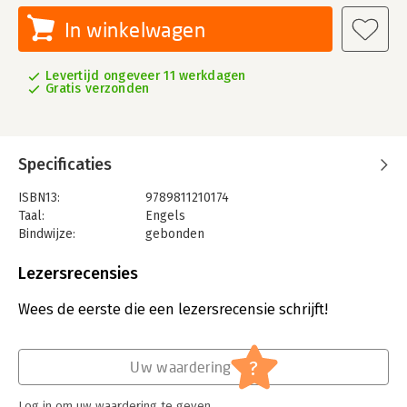
In winkelwagen
Levertijd ongeveer 11 werkdagen
Gratis verzonden
Specificaties
ISBN13:
9789811210174
Taal:
Engels
Bindwijze:
gebonden
Uitgever:
World Scientific Publishers
Verschijningsdatum:
29-11-2020
Lezersrecensies
Hoofdrubriek:
Mens en maatschappij
Wees de eerste die een lezersrecensie schrijft!
?
Uw waardering
Log in om uw waardering te geven