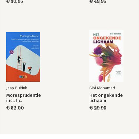
€ 30,95
€ 49,95
Jaap Buitink
Bibi Mohamed
Moresprudentie
Het ongekende
incl. lic.
lichaam
€ 52,00
€ 29,95