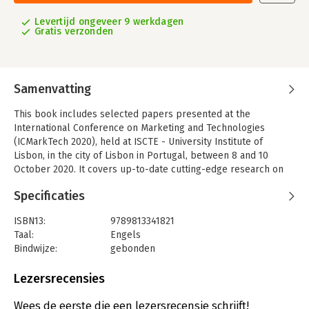
Levertijd ongeveer 9 werkdagen
Gratis verzonden
Samenvatting
This book includes selected papers presented at the
International Conference on Marketing and Technologies
(ICMarkTech 2020), held at ISCTE - University Institute of
Lisbon, in the city of Lisbon in Portugal, between 8 and 10
October 2020. It covers up-to-date cutting-edge research on
artificial intelligence applied in marketing, virtual and
Specificaties
augmented reality in marketing, business intelligence
databases and marketing, data mining and big data, marketing
ISBN13:
9789813341821
data science, web marketing, e-commerce and v-commerce,
Taal:
Engels
social media and networking, geomarketing and IoT, marketing
Bindwijze:
gebonden
automation and inbound marketing, machine learning applied
Uitgever:
Springer Nature Singapore
to marketing, customer data management and CRM, and
Serie:
Smart Innovation, Systems and
Lezersrecensies
neuromarketing technologies.
Technologies
Wees de eerste die een lezersrecensie schrijft!