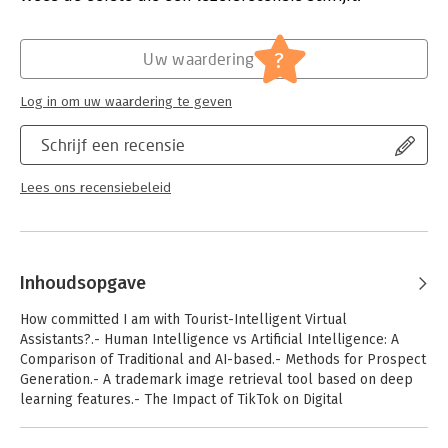
?
Uw waardering
Log in om uw waardering te geven
Schrijf een recensie
Lees ons recensiebeleid
Inhoudsopgave
How committed I am with Tourist-Intelligent Virtual
Assistants?.- Human Intelligence vs Artificial Intelligence: A
Comparison of Traditional and AI-based.- Methods for Prospect
Generation.- A trademark image retrieval tool based on deep
learning features.- The Impact of TikTok on Digital
Marketing&nbsp;Sentiment Analysis using web-based
platforms on virtual education during the 2020 lockdown.- The