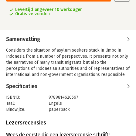
Levertijd ongeveer 10 werkdagen
Gratis verzonden
Samenvatting
Considers the situation of asylum seekers stuck in limbo in
Indonesia from a number of perspectives. It presents not only
the narratives of many transit migrants but also the
perceptions of Indonesian authorities and of representatives of
international and non-government organisations responsible
for the care of transiting asylum seekers.
Specificaties
ISBN13:
9789814620567
Taal:
Engels
Bindwijze:
paperback
Aantal pagina's:
289
Uitgever:
Institute of Southeast Asian Studies
Lezersrecensies
Verschijningsdatum:
30-10-2015
Wees de eerste die een lezersrecensie schrijft!