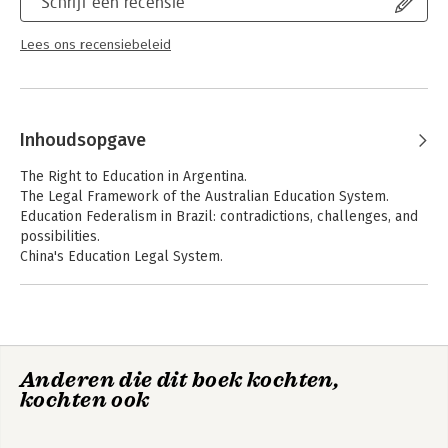
Schrijf een recensie
Education Law, university faculty and classes (whether involved
in teacher preparation or educational leadership), legal
Lees ons recensiebeleid
practitioners, and university libraries.
Inhoudsopgave
The Right to Education in Argentina.
The Legal Framework of the Australian Education System.
Education Federalism in Brazil: contradictions, challenges, and
possibilities.
China's Education Legal System.
The Costa Rican System of Education Law.
Anderen die dit boek kochten,
kochten ook