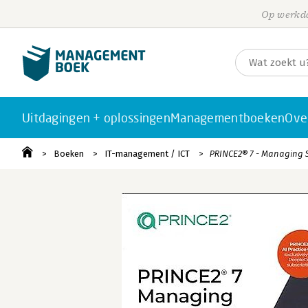
Op werkda
Uitdagingen + oplossingen
Managementboeken
Ove
Boeken
IT-management / ICT
PRINCE2® 7 - Managing S