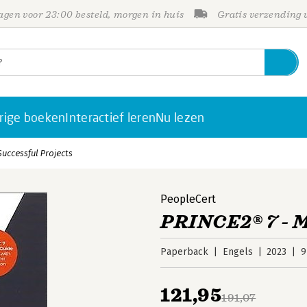
gen voor 23:00 besteld, morgen in huis
Gratis verzending
rige boeken
Interactief leren
Nu lezen
uccessful Projects
PeopleCert
PRINCE2® 7 - M
Paperback
Engels
2023
9
121,95
191,07