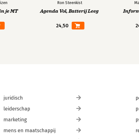
izen
Ron Steenkist
Ma
in je MT
Agenda Vol, Batterij Leeg
Infor
24,50
2
juridisch
p
leiderschap
p
marketing
p
mens en maatschappij
r