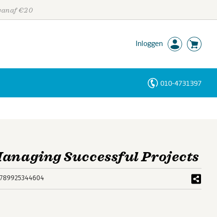
 vanaf €20
Inloggen
010-4731397
Personen
Trefwoorden
anaging Successful Projects
789925344604