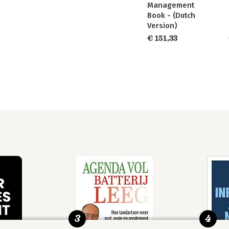
Management
Book - (Dutch
Version)
€ 151,33
3
4