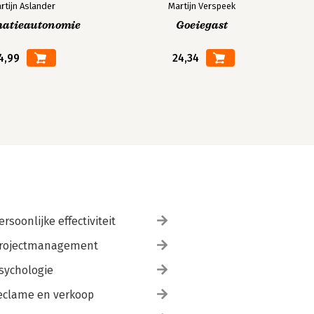
rtijn Aslander
Martijn Verspeek
matieautonomie
Goeiegast
4,99
24,34
ersoonlijke effectiviteit
rojectmanagement
sychologie
eclame en verkoop