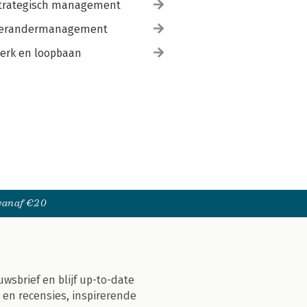
trategisch management
erandermanagement
erk en loopbaan
 vanaf €20
uwsbrief en blijf up-to-date
 en recensies, inspirerende