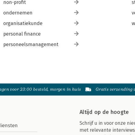
non-profit
s
ondernemen
v
organisatiekunde
w
personal finance
personeelsmanagement
gen voor 23:00 besteld, morgen in huis
Gratis verzending
Altijd op de hoogte
Schrijf u in voor onze nie
diensten
met relevante interviews