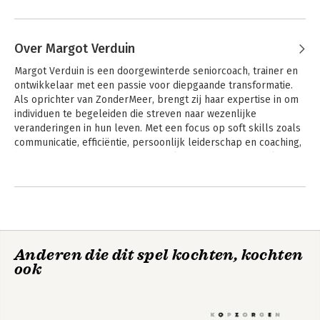
Over Margot Verduin
Margot Verduin is een doorgewinterde seniorcoach, trainer en 
ontwikkelaar met een passie voor diepgaande transformatie. 
Als oprichter van ZonderMeer, brengt zij haar expertise in om 
individuen te begeleiden die streven naar wezenlijke 
veranderingen in hun leven. Met een focus op soft skills zoals 
communicatie, efficiëntie, persoonlijk leiderschap en coaching, 
biedt Margot trainingen aan die de kern van professionele 
ontwikkeling raken.

Andere boeken door Margot
Verduin
Wat Margot onderscheidt, is haar vermogen om complexe 
inzichten op een heldere en visuele manier te presenteren. Dit 
heeft haar gedreven om ondersteunende spellen te 
ontwikkelen die niet alleen de ontvanger helpen bij het 
Anderen die dit spel kochten, kochten
verkrijgen van inzichten, maar ook het werk van coaches en 
ook
trainers vereenvoudigen. Deze spellen combineren 
diepgaande kennis met praktische tools.