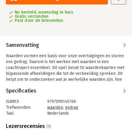
Nu besteld, woensdag in huis
Gratis verzonden
Past door de brievenbus
Samenvatting
Waarden vormen een basis voor onze overtuigingen en sturen
ons gedrag. Daarom is het werken met waarden in een
coachtraject essentieel. Dit spel bevat 50 waardenkaarten met
bijpassende afbeeldingen die tot de verbeelding spreken. Dit
helpt om te onderzoeken wat je werkelijke waarden zijn, hoe
ze je leven beïnvloeden en wat ze voor je betekenen.
Specificaties
ISBN13:
9797090145766
Trefwoorden:
waarden
,
gedrag
Taal:
Nederlands
Bindwijze:
spel (H)
Uitgever:
ZonderMeer Coaching en Training
Lezersrecensies
(1)
Druk:
1