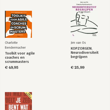
Grip op Gedrag in
TA Ontdek- Kaarten
10 stappen
Charlotte
Jim van Os
Bekijk alle boeken
Bendermacher
KOPZORGEN.
Neurodiversiteit
Toolkit voor agile
begrijpen
coaches en
scrummasters
€ 49,95
€ 25,99