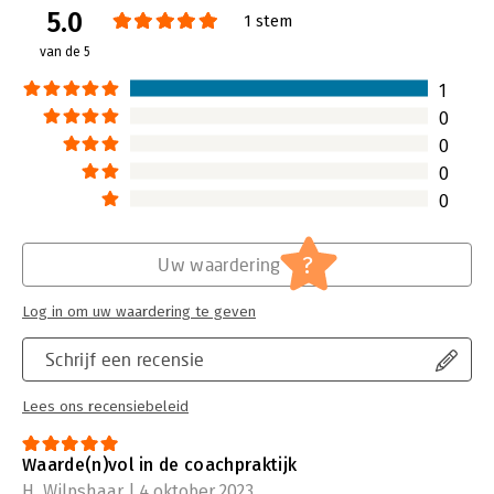
5.0
Hoofdrubriek:
Coaching en trainen
1 stem
van de 5
1
0
0
0
0
?
Uw waardering
Log in om uw waardering te geven
Schrijf een recensie
Lees ons recensiebeleid
Waarde(n)vol in de coachpraktijk
H. Wilpshaar | 4 oktober 2023