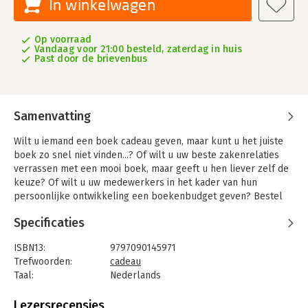
In winkelwagen
Op voorraad
Vandaag voor 21:00 besteld, zaterdag in huis
Past door de brievenbus
Samenvatting
Wilt u iemand een boek cadeau geven, maar kunt u het juiste
boek zo snel niet vinden...? Of wilt u uw beste zakenrelaties
verrassen met een mooi boek, maar geeft u hen liever zelf de
keuze? Of wilt u uw medewerkers in het kader van hun
persoonlijke ontwikkeling een boekenbudget geven? Bestel
dan nu op managementboek.nl een cadeaubon.
Specificaties
De cadeaubonnen zijn er in verschillende waarden
verkrijgbaar. Op elke cadeaubon staat een unieke code. Met
ISBN13:
9797090145971
deze code kan op managementboek.nl besteld worden, zo
Trefwoorden:
cadeau
lang het saldo toereikend is en de vervaldatum niet is bereikt.
Taal:
Nederlands
Bindwijze:
cadeaubon
Op het gebruiken van de cadeaubonnen zijn de
Aantal pagina's:
4
Lezersrecensies