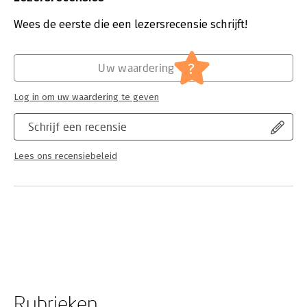
cadeaubonvoorwaarden zoals vermeld op
Uitgever:
Managementboek
www.managementboek.nl/cadeaubonvoorwaarden
van
Druk:
1
Wees de eerste die een lezersrecensie schrijft!
toepassing.
Hoofdrubriek:
Diversen
Serie:
Cadeaubon Managementboek.nl
?
Uw waardering
Log in om uw waardering te geven
Schrijf een recensie
Lees ons recensiebeleid
Rubrieken