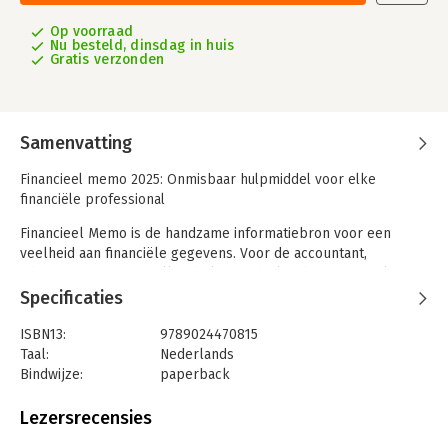
Op voorraad
Nu besteld, dinsdag in huis
Gratis verzonden
Samenvatting
Financieel memo 2025: Onmisbaar hulpmiddel voor elke
financiële professional
Financieel Memo is de handzame informatiebron voor een
veelheid aan financiële gegevens. Voor de accountant,
administrateur, controller, belastingdeskundige, financiële
planner, assurantietussenpersoon en makelaar is Financieel
Specificaties
Memo het ideale hulpmiddel voor het snel vinden van feiten en
cijfers uit de dagelijkse praktijk.
ISBN13:
9789024470815
Taal:
Nederlands
Een groot aantal onderwerpen komt in deze 49e jaargang aan
Bindwijze:
paperback
bod, zoals:
Aantal pagina's:
400
-macro-economische kerngegevens van Nederland en
Uitgever:
Boom
Lezersrecensies
overheidsfinanciën
Druk:
49
-renten, geldwezen en hypotheeknormen