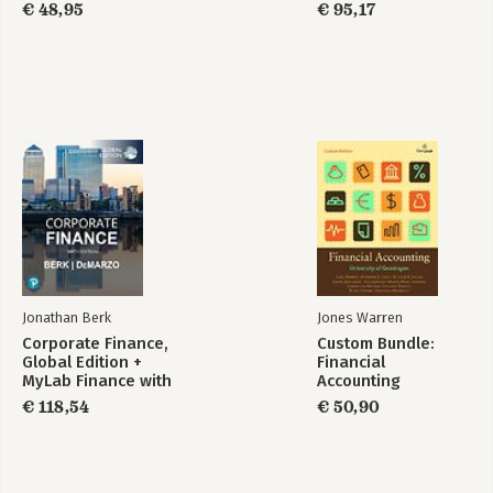
€ 48,95
€ 95,17
Jonathan Berk
Jones Warren
Corporate Finance,
Custom Bundle:
Global Edition +
Financial
MyLab Finance with
Accounting
Pearson eText
€ 118,54
€ 50,90
(Package)