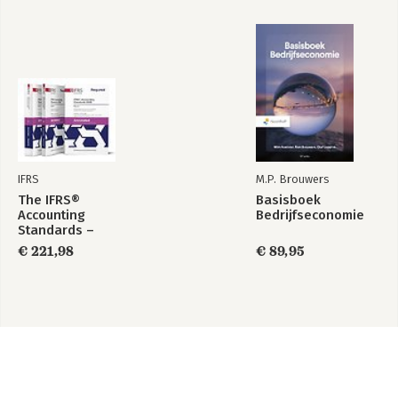
IFRS
M.P. Brouwers
The IFRS®
Basisboek
Accounting
Bedrijfseconomie
Standards –
Required Annotated
€ 221,98
€ 89,95
1 January 2026