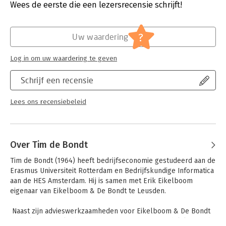
Verschijningsdatum:
21-3-2025
Wees de eerste die een lezersrecensie schrijft!
-externe financiële verslaggeving en uitkeringstoets
-financiële kengetallen
Hoofdrubriek:
Financieel management
-tarieven handelsregister, reprorecht, Buma, Sena
Jongbloed:
Belastingrecht algemeen
?
Uw waardering
-kredieten en subsidies
Serie:
Financieel Memo
-zorgverzekering en zorgtoeslag
Log in om uw waardering te geven
-sociale zekerheid voor ondernemers
-kindgebonden budget en kinderopvangtoeslag
Schrijf een recensie
-studiefinanciering
-minimumloon
-fiscale regelingen voor ondernemers
Lees ons recensiebeleid
-tarieven belastingen en premies
-indexcijfers prijzen en lonen.
Over Tim de Bondt
Tim de Bondt (1964) heeft bedrijfseconomie gestudeerd aan de 
Erasmus Universiteit Rotterdam en Bedrijfskundige Informatica 
aan de HES Amsterdam. Hij is samen met Erik Eikelboom 
eigenaar van Eikelboom & De Bondt te Leusden.

 Naast zijn advieswerkzaamheden voor Eikelboom & De Bondt 
Fiscaal Financieel Adviseurs BV is Tim verantwoordelijk voor de 