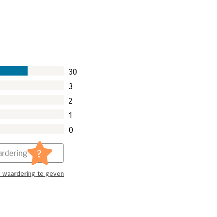
30
3
2
1
0
?
rdering
 waardering te geven