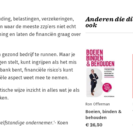
Anderen die di
ing, belastingen, verzekeringen,
ook
n waar de meeste zzp’ers niet echt
ing en laten de financiën graag over
n gezond bedrijf te runnen. Maar je
en stelt, kunt ingrijpen als het mis
ank bent, financiële risico’s kunt
ciële aspect weet mee te nemen.
sche wijze inzicht in alles wat je als
ken.
Ron Offerman
Boeien, binden &
behouden
 zelfstandige ondernemer.'
- Koen
€ 26,50