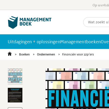
Op werkda
Uitdagingen + oplossingen
Managementboeken
Ove
Boeken
Ondernemen
Financiën voor zzp’ers