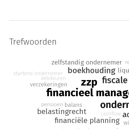
Trefwoorden
zelfstandig ondernemer
r
boekhouding
liqu
startend ondernemer
fiscal
debiteuren
zzp
verzekeringen
financieel mana
onder
pensioen
balans
belastingrecht
a
cashflow
financiële planning
w