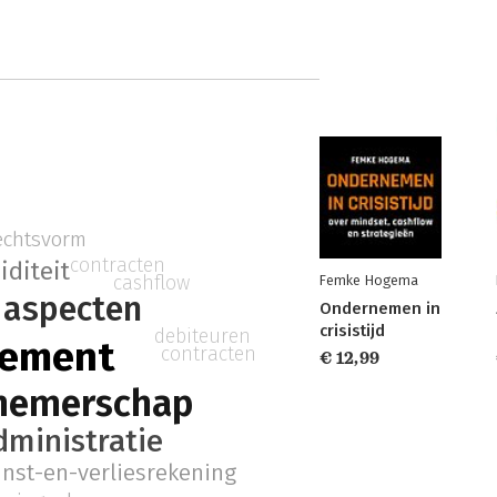
echtsvorm
contracten
iditeit
cashflow
Femke Hogema
e aspecten
Ondernemen in
crisistijd
debiteuren
gement
contracten
€ 12,99
nemerschap
dministratie
inst-en-verliesrekening