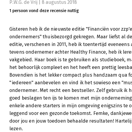
P.W.G. de Vrij | 8 augustus 2018
1 persoon vond deze recensie nuttig
Gisteren heb ik de nieuwste editie "Financiën voor zzp'
ondernemers" thuisbezorgd gekregen. Maar liefst al de
editie, verschenen in 2011, heb ik toentertijd evenee
tevens ondernemer achter Healthy Finance, heb ik leren
vakgebied. Haar boek is te gebruiken als studieboek, ma
het behoorlijk compleet en het heeft een prettig lees
Bovendien is het lekker compact plus handzaam qua fo
"iedereen" aanbevelen en vind ik het sowieso een "mu
ondernemer. Met recht een bestseller. Zelf gebruik i
goed beslagen ten ijs te komen met mijn onderneming 
enkele andere starters in mijn omgeving enigszins te 
leggend voor een gezonde toekomst. Femke, dankjewel v
door jou en jouw toedoen behaalde resultaten! Hartelij
lezen.