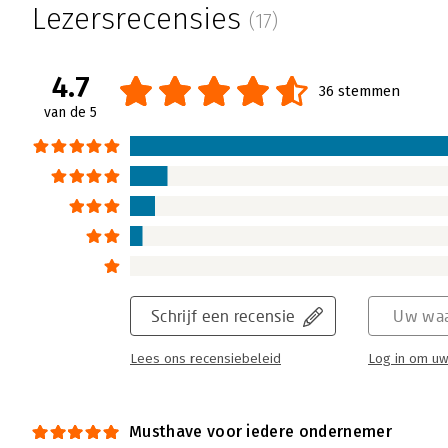
Lezersrecensies
(17)
4.7
36 stemmen
van de 5
Schrijf een recensie
Uw waa
Lees ons recensiebeleid
Log in om uw
Musthave voor iedere ondernemer