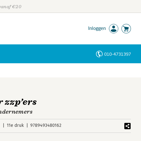
 vanaf €20
Inloggen
010-4731397
Personen
Trefwoorden
 zzp’ers
ondernemers
6
11e druk
9789493480162