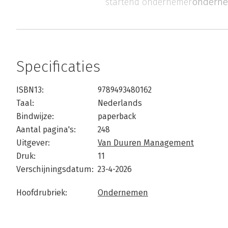
onderne
startend ondernemer
Specificaties
ISBN13:
9789493480162
Taal:
Nederlands
Bindwijze:
paperback
Aantal pagina's:
248
Uitgever:
Van Duuren Management
Druk:
11
Verschijningsdatum:
23-4-2026
Hoofdrubriek:
Ondernemen