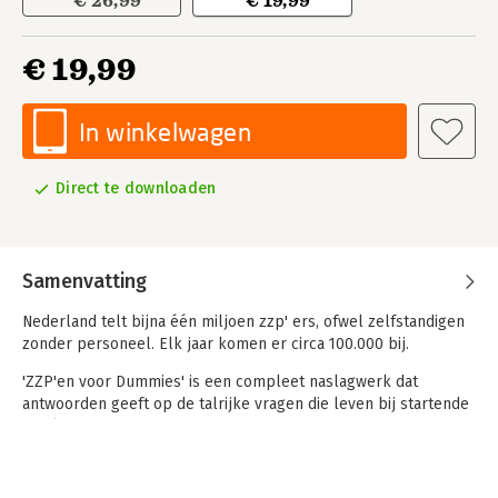
€ 26,99
€ 19,99
€ 19,99
In winkelwagen
Direct te downloaden
Samenvatting
Nederland telt bijna één miljoen zzp' ers, ofwel zelfstandigen
zonder personeel. Elk jaar komen er circa 100.000 bij.
'ZZP'en voor Dummies' is een compleet naslagwerk dat
antwoorden geeft op de talrijke vragen die leven bij startende
en al gevestigde zzp'ers. Van de eerste gedachte om zzp'er te
worden, het opstellen van een ondernemingsplan en het
verkrijgen van een krediet tot het werven van klanten, de
marketing en belastingzaken, met ZZP'en voor Dummies heeft