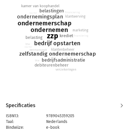
de dagelijkse praktijk van de zzp' er geen geheimen meer voor
kamer van koophandel
je!
belastingen
financiering
starter
ondernemingsplan
klantwerving
ondernemerschap
ondernemen
marketing
zzp
krediet
financiering
belasting
bedrijf opstarten
btw
starter
klantenbeheer
eenmanszaak
zelfstandig ondernemerschap
bedrijfsadministratie
btw
debiteurenbeheer
verzekeringen
Specificaties
ISBN13:
9789045359205
Taal:
Nederlands
Bindwijze:
e-book