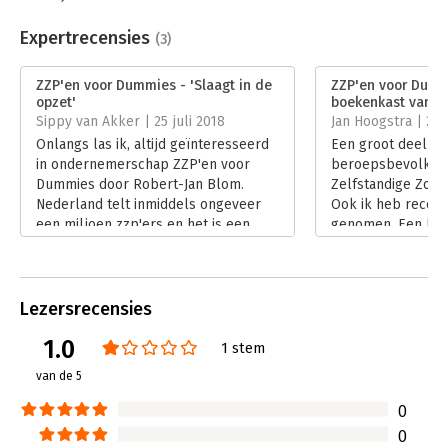
Beveiliging:
watermerk
Bestandsformaat:
epub
Expertrecensies
(3)
Aantal pagina's:
304
Uitgever:
BBNC Uitgevers
ZZP'en voor Dummies - 'Slaagt in de
ZZP'en voor Dummi
Druk:
2
opzet'
boekenkast van el
Verschijningsdatum:
25-6-2025
Sippy van Akker | 25 juli 2018
Jan Hoogstra | 28 
Onlangs las ik, altijd geïnteresseerd
Een groot deel va
Hoofdrubriek:
Ondernemen
in ondernemerschap ZZP'en voor
beroepsbevolking 
Serie:
Dummies (Nederlandstalig)
Dummies door Robert-Jan Blom.
Zelfstandige Zond
Nederland telt inmiddels ongeveer
Ook ik heb recent
een miljoen zzp'ers en het is een
genomen. Een han
relatief laagdrempelige manier om
eigen bedrijf op te
ondernemer te worden.
wel is er het boe
Lees verder
Dummies van Rober
wordt stapsgewijs
Lezersrecensies
een eigen bedrijf
1.0
Lees verder
1 stem
van de 5
0
0