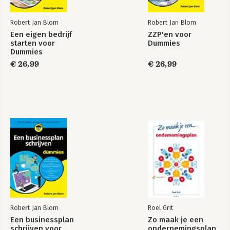
171
Hoofdstuk 12: Het zzp-bedrijf en belastingen 187
Robert Jan Blom
Robert Jan Blom
Hoofdstuk 13: Verzekeringen 203
Een eigen bedrijf
ZZP'en voor
starten voor
Dummies
Deel 5: Ethiek, milieu en zakelijke problemen 215
Dummies
Een businessplan
Een businessplan
Hoofdstuk 14: Ethisch ondernemen en de zorg voor het milieu
schrijven voor
schrijven voor
€ 26,99
€ 26,99
217
Dummies
Dummies
Hoofdstuk 15: Problemen voorkomen en oplossen 227
Deel 6: Oprichten, kopen, verkopen of franchisenemer worden
241
Bekijk alle boeken
Hoofdstuk 16: Zelf oprichten of toch voor een andere
mogelijkheid kiezen? 243
Robert Jan Blom
Roel Grit
Een businessplan
Zo maak je een
schrijven voor
ondernemingsplan