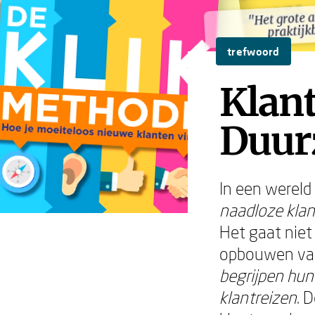
"Het grote a
"Het grote a
praktijk
praktijk
trefwoord
Klant
Duur
In een werel
naadloze klant
Het gaat niet
opbouwen van
begrijpen hun
klantreizen
. 