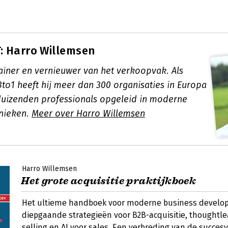
: Harro Willemsen
rainer en vernieuwer van het verkoopvak. Als
to1 heeft hij meer dan 300 organisaties in Europa
uizenden professionals opgeleid in moderne
hnieken.
Meer over Harro Willemsen
Harro Willemsen
Het grote acquisitie praktijkboek
Het ultieme handboek voor moderne business develo
diepgaande strategieën voor B2B-acquisitie, thoughtle
selling en AI voor sales. Een verbreding van de succesv