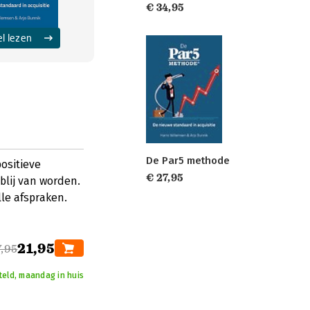
€ 34,95
el lezen
De Par5 methode
ositieve
€ 27,95
blij van worden.
le afspraken.
21,95
7,95
teld, maandag in huis