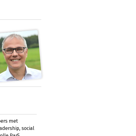
pers met
adership, social
olle Par5