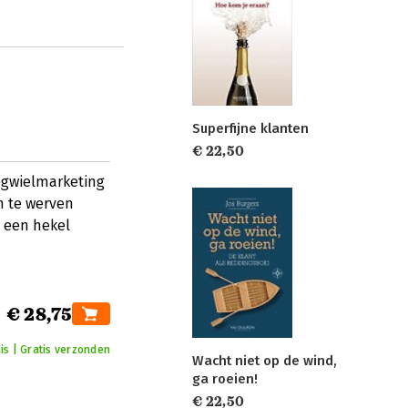
Superfijne klanten
€ 22,50
iegwielmarketing
n te werven
e een hekel
€ 28,75
is | Gratis verzonden
Wacht niet op de wind,
ga roeien!
€ 22,50