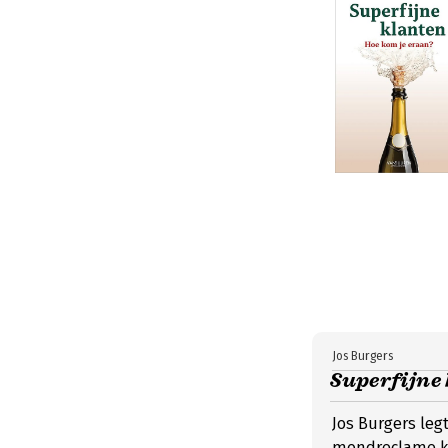
Jos Burgers
Superfijne 
Jos Burgers leg
mondreclame ko