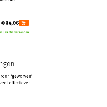
€ 34,95
is | Gratis verzonden
ingen
orden 'geworven'
el effectiever