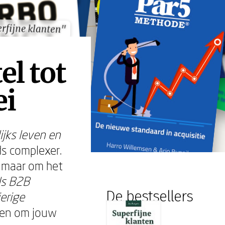
rfijne klanten"
rfijne klanten"
el tot
ei
ijks leven en
ds complexer.
, maar om het
ls B2B
De bestsellers
erige
elen om jouw