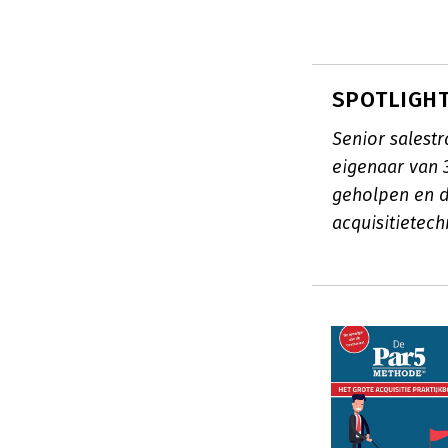
SPOTLIGHT
Senior salest
eigenaar van 3
geholpen en d
acquisitietec