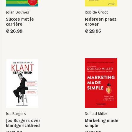
24 Vragen naar wat je liever niet hoort 114
25 Bomen kappen om de sterke te laten groeien 118
Jolan Douwes
Rob de Groot
Succes met je
Iedereen praat
Dankwoord 122
carrière!
erover
Over de auteur 124
€ 26,99
€ 29,95
Jos Burgers
Donald Miller
Jos Burgers over
Marketing made
klantgerichtheid
simple