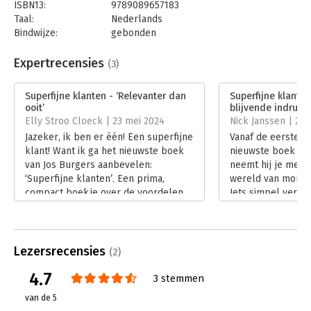
ISBN13:
9789089657183
Taal:
Nederlands
Bindwijze:
gebonden
Aantal pagina's:
128
Uitgever:
Van Duuren Management
Expertrecensies
(3)
Druk:
1
Verschijningsdatum:
11-3-2024
Superfijne klanten - ‘Relevanter dan
Superfijne klanten
ooit’
blijvende indruk’
Hoofdrubriek:
Marketing
Elly Stroo Cloeck | 23 mei 2024
Nick Janssen | 26
Jazeker, ik ben er één! Een superfijne
Vanaf de eerste pa
klant! Want ik ga het nieuwste boek
nieuwste boek van
van Jos Burgers aanbevelen:
neemt hij je mee i
‘Superfijne klanten’. Een prima,
wereld van mond-
compact boekje over de voordelen
Iets simpel vertell
van mond-tot-mondreclame van je
maar Jos Burgers 
klanten en hoe je aan ‘ambassadeurs’
ander.
komt.
Lees verder
Lees verder
Lezersrecensies
(2)
4.7
3 stemmen
van de 5