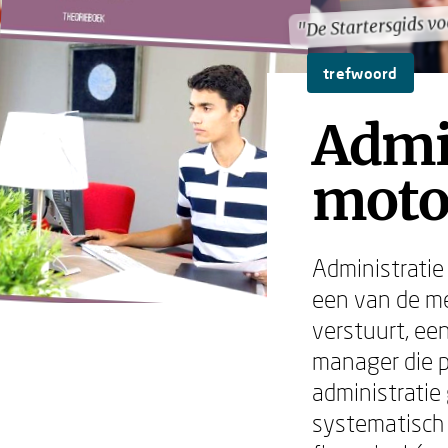
"De Startersgids vo
"De Startersgids vo
trefwoord
Admin
motor
Administratie
een van de mee
verstuurt, ee
manager die p
administratie
systematisch