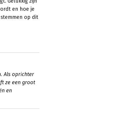
t. Gelukkig zijn
wordt en hoe je
 stemmen op dit
 Als oprichter
ft ze een groot
ën en