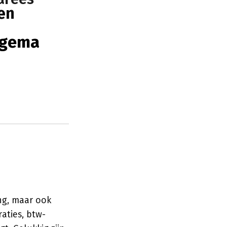
en
ogema
ing, maar ook
raties, btw-