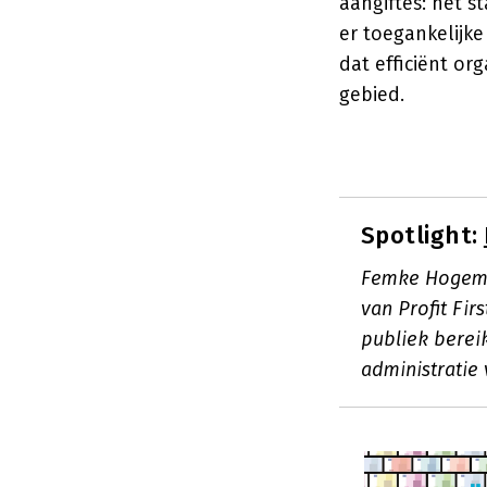
aangiftes: het st
er toegankelijke
dat efficiënt or
gebied.
Spotlight:
Femke Hogema 
van Profit Fir
publiek berei
administratie 