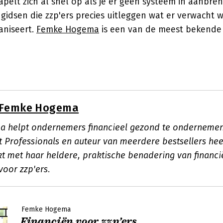
apelt zich al snel op als je er geen systeem in aanbreng
 gidsen die zzp'ers precies uitleggen wat er verwacht 
ganiseert.
Femke Hogema
is een van de meest bekende
Femke Hogema
helpt ondernemers financieel gezond te ondernemen.
st Professionals en auteur van meerdere bestsellers hee
kt met haar heldere, praktische benadering van financi
voor zzp'ers.
Femke Hogema
Financiën voor zzp’ers