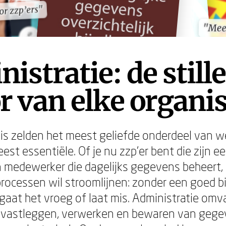
or zzp’ers"
or zzp’ers"
"Mee
"Mee
istratie: de stille
 van elke organis
 is zelden het meest geliefde onderdeel van w
st essentiële. Of je nu zzp'er bent die zijn e
n medewerker die dagelijks gegevens beheert,
rocessen wil stroomlijnen: zonder een goed 
 gaat het vroeg of laat mis. Administratie omv
 vastleggen, verwerken en bewaren van geg