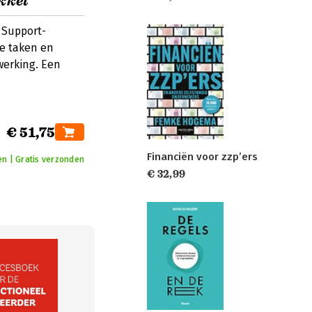
kket
 Support-
ve taken en
werking. Een
€ 51,75
Financiën voor zzp’ers
n | Gratis verzonden
€ 32,99