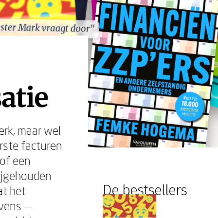
ster Mark vraagt door"
ster Mark vraagt door"
atie
erk, maar wel
erste facturen
 of een
bijgehouden
De bestsellers
at het
evens —