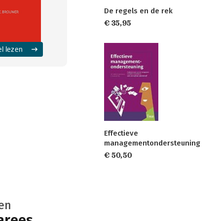
De regels en de rek
€ 35,95
el lezen
Effectieve
managementondersteuning
€ 50,50
en
arees