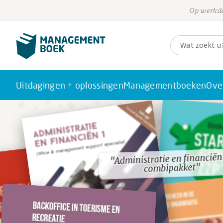
Op werkda
Uitdagingen + oplossingen
Managementboeken
Ove
"Administratie en financiën 
"Administratie en financiën 
combipakket"
combipakket"