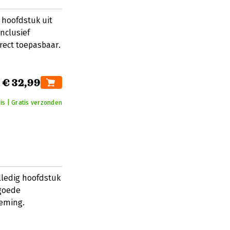
 hoofdstuk uit
nclusief
rect toepasbaar.
€ 32,99
is | Gratis verzonden
lledig hoofdstuk
 goede
neming.