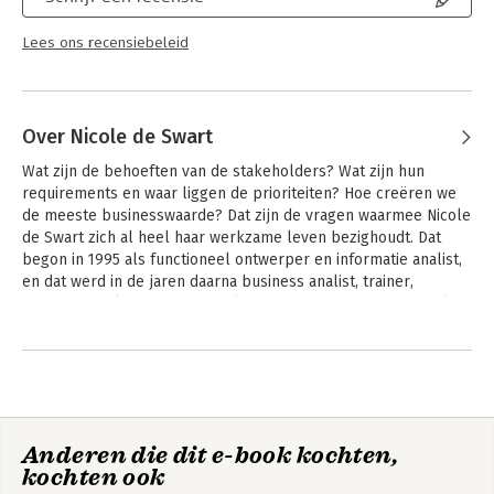
Lees ons recensiebeleid
Over Nicole de Swart
Wat zijn de behoeften van de stakeholders? Wat zijn hun 
requirements en waar liggen de prioriteiten? Hoe creëren we 
de meeste businesswaarde? Dat zijn de vragen waarmee Nicole 
de Swart zich al heel haar werkzame leven bezighoudt. Dat 
begon in 1995 als functioneel ontwerper en informatie analist, 
en dat werd in de jaren daarna business analist, trainer, 
competence lead, auteur, deeltijddocent aan de hogeschool en 
requirements expert. 

Andere boeken door Nicole de Swart
Nicole zet tegenwoordig haar kennis en ervaring in om 
analisten te helpen de juiste mix van agile en traditionele 
requirementstechnieken toe te passen. Een mix die aansluit bij 
de praktijksituatie en de volwassenheid van het team en de 
Anderen die dit e-book kochten,
organisatie. 

kochten ook