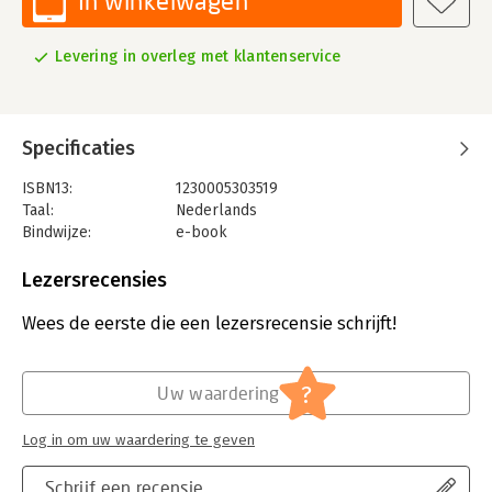
In winkelwagen
Levering in overleg met klantenservice
Specificaties
ISBN13:
1230005303519
Taal:
Nederlands
Bindwijze:
e-book
Beveiliging:
watermerk
Bestandsformaat:
epub
Lezersrecensies
Uitgever:
Uitgevers overig
Verschijningsdatum:
15-3-2022
Wees de eerste die een lezersrecensie schrijft!
Hoofdrubriek:
Coaching en trainen
?
Uw waardering
Log in om uw waardering te geven
Schrijf een recensie