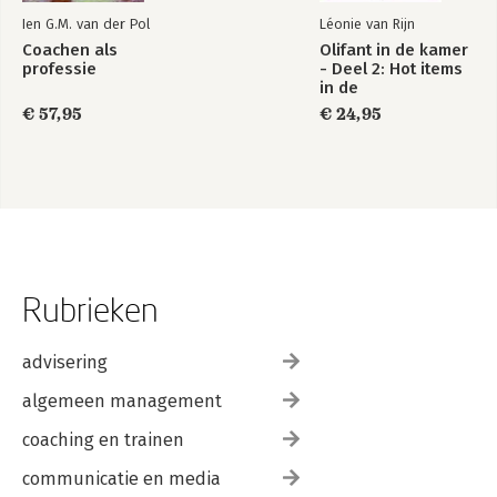
Ien G.M. van der Pol
Léonie van Rijn
Coachen als
Olifant in de kamer
professie
- Deel 2: Hot items
in de
samenwerking
€ 57,95
€ 24,95
Rubrieken
advisering
algemeen management
coaching en trainen
communicatie en media