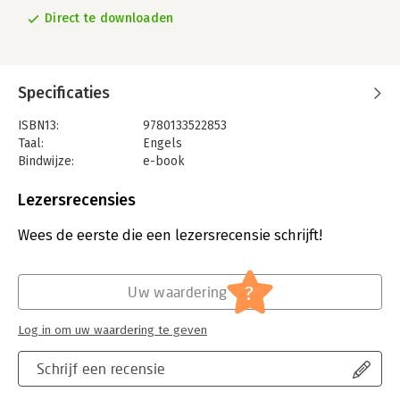
Direct te downloaden
Specificaties
ISBN13:
9780133522853
Taal:
Engels
Bindwijze:
e-book
Beveiliging:
adobe
Bestandsformaat:
epub
Lezersrecensies
Uitgever:
Pearson Education
Druk:
4
Wees de eerste die een lezersrecensie schrijft!
Verschijningsdatum:
10-7-2013
Hoofdrubriek:
IT-management / ICT
?
Uw waardering
Log in om uw waardering te geven
Schrijf een recensie