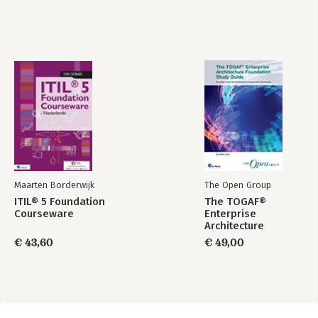
Maarten Borderwijk
The Open Group
ITIL® 5 Foundation
The TOGAF®
Courseware
Enterprise
Architecture
Foundation Study
€ 43,60
€ 49,00
Guide