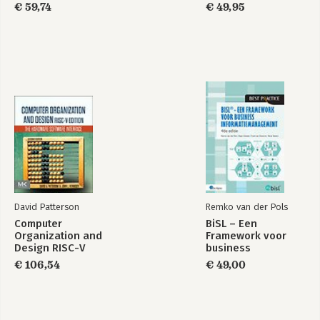
€ 59,74
€ 49,95
David Patterson
Remko van der Pols
Computer
BiSL – Een
Organization and
Framework voor
Design RISC-V
business
Edition
informatiemanagement
€ 106,54
€ 49,00