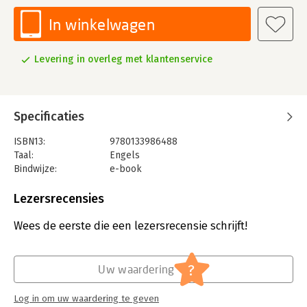
In winkelwagen
Levering in overleg met klantenservice
Specificaties
ISBN13:
9780133986488
Taal:
Engels
Bindwijze:
e-book
Beveiliging:
adobe
Bestandsformaat:
pdf
Lezersrecensies
Aantal pagina's:
800
Uitgever:
Pearson
Wees de eerste die een lezersrecensie schrijft!
Druk:
7
Verschijningsdatum:
5-5-2017
?
Uw waardering
Hoofdrubriek:
IT-management / ICT
Log in om uw waardering te geven