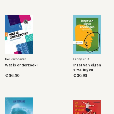
Thank You for Being
Late
Nel Verhoeven
Lenny Kruit
Bekijk alle boeken
Wat is onderzoek?
Inzet van eigen
ervaringen
€ 56,50
€ 30,95