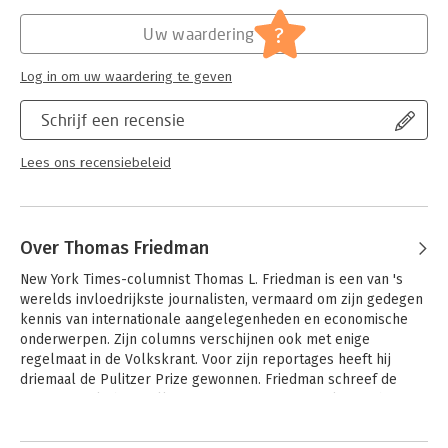
Druk:
1
Beirut to Jerusalem will continue to shape how we see the
Verschijningsdatum:
1-4-2010
?
Uw waardering
Middle East for many years to come. &quote;If you're only
going to read one book on the Middle East, this is it.&quote;--
Hoofdrubriek:
Mens en maatschappij
Seymour M. Hersh
Log in om uw waardering te geven
Schrijf een recensie
Lees ons recensiebeleid
Over Thomas Friedman
New York Times-columnist Thomas L. Friedman is een van 's 
werelds invloedrijkste journalisten, vermaard om zijn gedegen 
kennis van internationale aangelegenheden en economische 
onderwerpen. Zijn columns verschijnen ook met enige 
regelmaat in de Volkskrant. Voor zijn reportages heeft hij 
driemaal de Pulitzer Prize gewonnen. Friedman schreef de 
internationale bestsellers 'From Beirut to Jerusalem', 'The 
Lexus and the Olive Tree' en 'Longitudes and Attitudes'. 'The 
Andere boeken door Thomas
World Is Flat' werd bekroond met de eerste Financial Times 