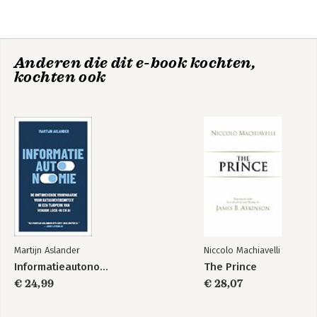
Friedman
and Goldman Sachs Business Book of the Year Award en 
Friedman werd door U.S. News & World Report betiteld als 
'one of America's Best Leaders'.
Anderen die dit e-book kochten,
kochten ook
Hot, Flat, &
The World is Flat
Crowded
Martijn Aslander
Niccolo Machiavelli
Informatieautonomie
The Prince
€ 24,99
€ 28,07