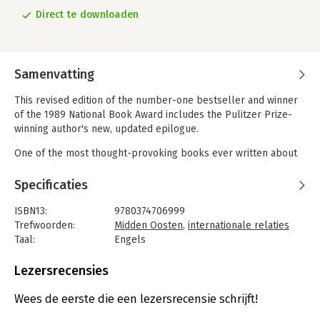
Direct te downloaden
Samenvatting
This revised edition of the number-one bestseller and winner
of the 1989 National Book Award includes the Pulitzer Prize-
winning author's new, updated epilogue.
One of the most thought-provoking books ever written about
the Middle East, From Beirut to Jerusalem remains vital to our
understanding of this complex and volatile region of the world.
Specificaties
Three-time Pulitzer Prize winner Thomas L. Friedman drew
ISBN13:
9780374706999
upon his ten years of experience reporting from Lebanon and
Trefwoorden:
Midden Oosten
,
internationale relaties
Israel to write this now-classic work of journalism. In a new
Taal:
Engels
afterword, he updates his journey with a fresh discussion of the
Bindwijze:
e-book
Arab Awakenings and how they are transforming the area, and a
Beveiliging:
adobe
Lezersrecensies
new look at relations between Israelis and Palestinians, and
Bestandsformaat:
epub
Israelis and Israelis.
Aantal pagina's:
560
Wees de eerste die een lezersrecensie schrijft!
Uitgever:
Farrar, Straus & Giroux Inc
Rich with anecdote, history, analysis, and autobiography, From