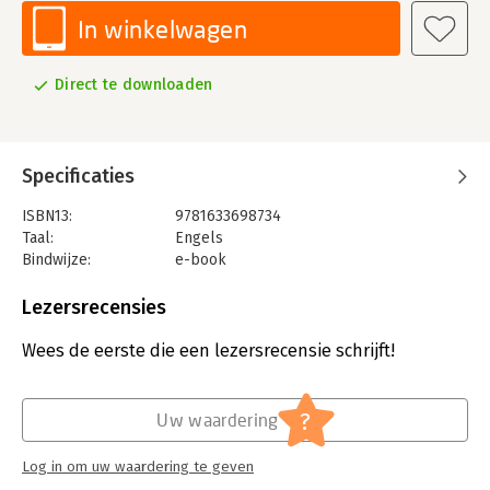
In winkelwagen
Direct te downloaden
Specificaties
ISBN13:
9781633698734
Taal:
Engels
Bindwijze:
e-book
Beveiliging:
adobe
Bestandsformaat:
epub
Lezersrecensies
Aantal pagina's:
272
Uitgever:
Harvard Business Review Press
Wees de eerste die een lezersrecensie schrijft!
Verschijningsdatum:
13-10-2020
Hoofdrubriek:
Financieel management
,
Leiderschap
,
?
Uw waardering
Personeelsmanagement
,
Persoonlijke
effectiviteit
Log in om uw waardering te geven