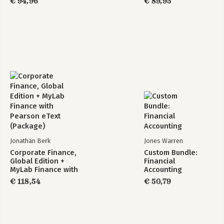
€ 94,96
€ 89,95
Jonathan Berk
Jones Warren
Corporate Finance,
Custom Bundle:
Global Edition +
Financial
MyLab Finance with
Accounting
Pearson eText
€ 118,54
€ 50,79
(Package)