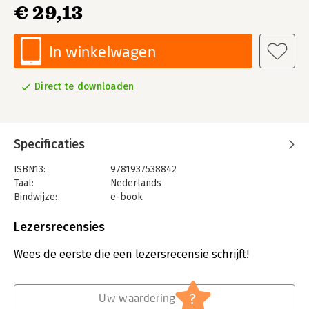
€ 29,13
In winkelwagen
Direct te downloaden
Specificaties
ISBN13:
9781937538842
Taal:
Nederlands
Bindwijze:
e-book
Beveiliging:
adobe
Bestandsformaat:
epub
Lezersrecensies
Aantal pagina's:
4
Uitgever:
Rocky Nook
Wees de eerste die een lezersrecensie schrijft!
Verschijningsdatum:
20-5-2015
Hoofdrubriek:
IT-management / ICT
?
Uw waardering