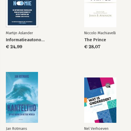
Philippine
Sociale werkplaats
Afscheid Philippine
Wie hebben we daar?!
De Tegenaanval
Acoholvrij
Martijn Aslander
Niccolo Machiavelli
Businessplan
Informatieautonomie
The Prince
Mooi aanbod
€ 24,99
€ 28,07
Louise
Cijfertjes
Afgekeurd
Nieuwe zaken
Afscheid Louise
Voortgangsgesprek
Ontslaggesprek
Headhunters
En nu...?
Dankwoord
Jan Rotmans
Nel Verhoeven