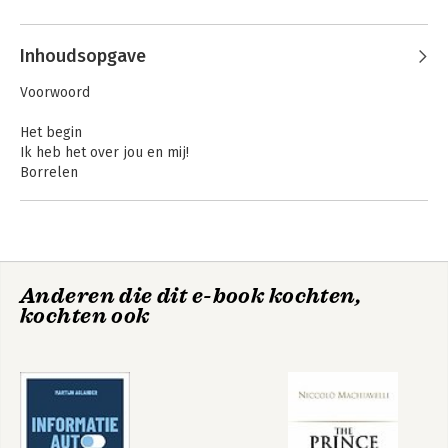
Inhoudsopgave
Voorwoord
Het begin
Ik heb het over jou en mij!
Borrelen
Voor jou altijd...
De student-stagiair
Congressen
De snelle makelaar
Studiepunten halen
Anderen die dit e-book kochten,
Foutje...
kochten ook
Verandering van spijs...
Skiuitje
Aan de slag
Nachtwerk
Milaan
Awards
De pil