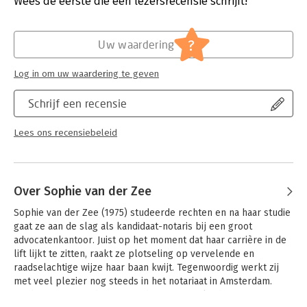
Wees de eerste die een lezersrecensie schrijft!
komst, wordt Sophie opeens verteld dat er geen plek meer
Uitgever:
Unieboek | Het Spectrum
voor haar is. Wat ging er mis? Heeft Sophie dit aan zichzelf te
Druk:
1
danken of ligt het aan iets anders?
Verschijningsdatum:
18-10-2015
?
Uw waardering
'Een hen tussen de haantjes' bevat niet alleen hilarische
Hoofdrubriek:
Mens en maatschappij
anekdotes, maar brengt ook een discussie op gang. Krijgen
Log in om uw waardering te geven
Jongbloed:
Recht algemeen
vrouwen wel gelijke kansen in een mannenwereld waar
tradities, een studentencorpsverleden en het old-boys-
Schrijf een recensie
network hoog in het vaandel staan? Sophie gaat op originele,
humoristische en nuchtere wijze op zoek naar de waarheid.
Lees ons recensiebeleid
Over Sophie van der Zee
Sophie van der Zee (1975) studeerde rechten en na haar studie 
gaat ze aan de slag als kandidaat-notaris bij een groot 
advocatenkantoor. Juist op het moment dat haar carrière in de 
lift lijkt te zitten, raakt ze plotseling op vervelende en 
raadselachtige wijze haar baan kwijt. Tegenwoordig werkt zij 
met veel plezier nog steeds in het notariaat in Amsterdam. 
Sophie is getrouwd en is moeder van twee kinderen.