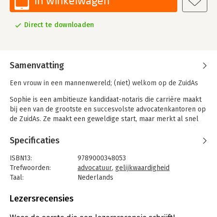
In winkelwagen
Direct te downloaden
Samenvatting
Een vrouw in een mannenwereld; (niet) welkom op de ZuidAs
Sophie is een ambitieuze kandidaat-notaris die carrière maakt
bij een van de grootste en succesvolste advocatenkantoren op
de ZuidAs. Ze maakt een geweldige start, maar merkt al snel
dat ze af en toe anders wordt behandeld dan haar mannelijke
collega's. Uiteraard gebruikt ze ook haar vrouwelijke
Specificaties
eigenschappen om dingen voor elkaar te krijgen, maar
naarmate ze er langer werkt, wordt het steeds duidelijker dat
ISBN13:
9789000348053
er geen gelijke behandeling is.
Trefwoorden:
advocatuur
,
gelijkwaardigheid
Taal:
Nederlands
Langzaam maar zeker worden verschillende vrouwen op haar
Bindwijze:
e-book
kantoor die de top willen bereiken ontslagen. Op een gegeven
Beveiliging:
watermerk
Lezersrecensies
moment is zij de laatste vrouw op haar afdeling. Na een
Bestandsformaat:
epub
succesvol jaar, goede vooruitzichten en een tweede kind op
Aantal pagina's:
169