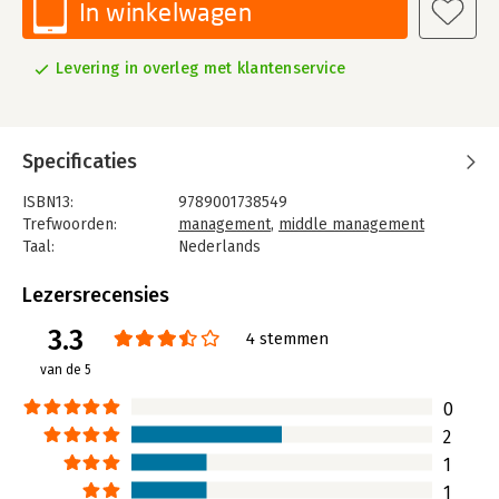
In winkelwagen
Levering in overleg met klantenservice
Specificaties
ISBN13:
9789001738549
Trefwoorden:
management
,
middle management
Taal:
Nederlands
Bindwijze:
e-book
Beveiliging:
adobe
Lezersrecensies
Bestandsformaat:
epub
3.3
Aantal pagina's:
521
4 stemmen
Uitgever:
Noordhoff
van de 5
Druk:
4
Verschijningsdatum:
29-3-2021
0
2
Hoofdrubriek:
Algemeen management
1
1