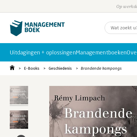
Op werkda
Uitdagingen + oplossingen
Managementboeken
Ove
E-Books
Geschiedenis
Brandende kampongs