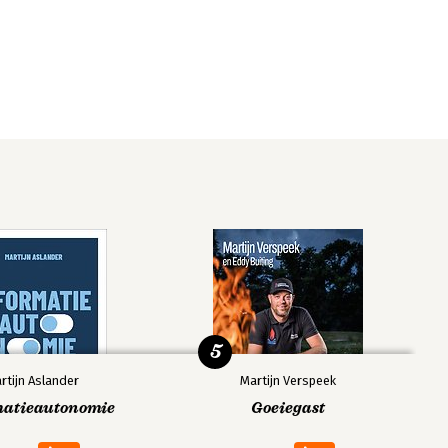
5
rtijn Aslander
Martijn Verspeek
matieautonomie
Goeiegast