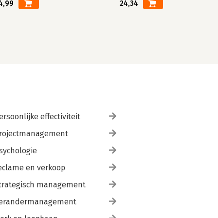
4,99
24,34
ersoonlijke effectiviteit
rojectmanagement
sychologie
eclame en verkoop
trategisch management
erandermanagement