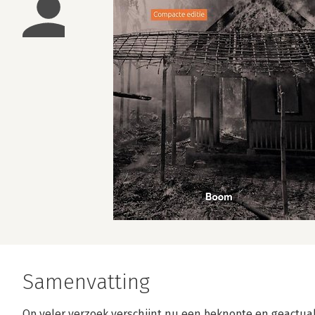
Samenvatting
Op veler verzoek verschijnt nu een beknopte en geactua