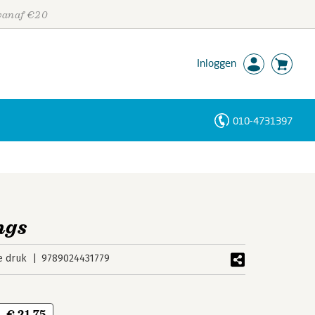
 vanaf €20
Inloggen
010-4731397
Personen
Trefwoorden
ngs
e druk
9789024431779
€ 21,75