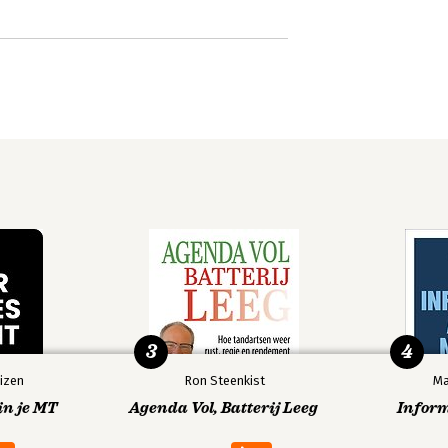
3
4
izen
Ron Steenkist
Ma
in je MT
Agenda Vol, Batterij Leeg
Infor