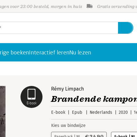
gen voor 23:00 besteld, morgen in huis
Gratis verzending
rige boeken
Interactief leren
Nu lezen
Rémy Limpach
Brandende kampo
E-book
E-book
Epub
Nederlands
2020
1
Kies uw bindwijze
€ 24,90
Paperback | NL
E-book | NL