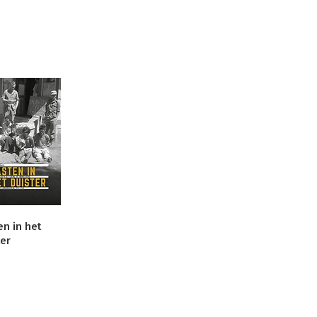
en in het
ter