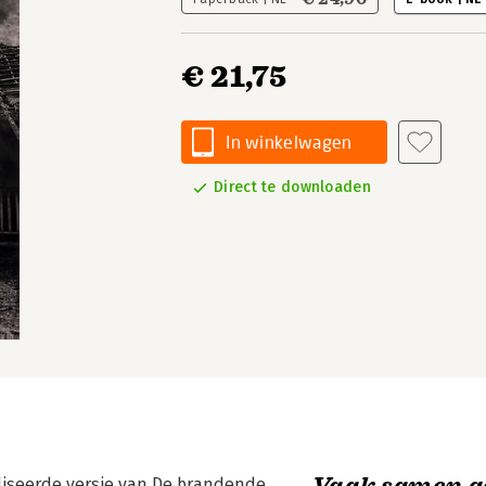
€ 21,75
In winkelwagen
Direct te downloaden
Vaak samen g
liseerde versie van De brandende