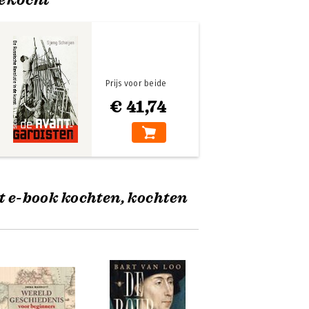
Prijs voor beide
€ 41,74
t e-book kochten, kochten