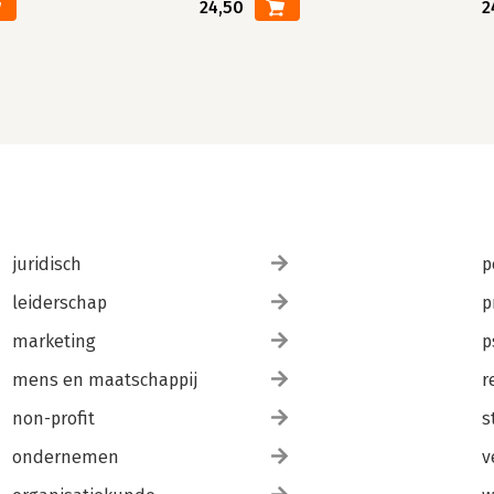
24,50
2
juridisch
p
leiderschap
p
marketing
p
mens en maatschappij
r
non-profit
s
ondernemen
v