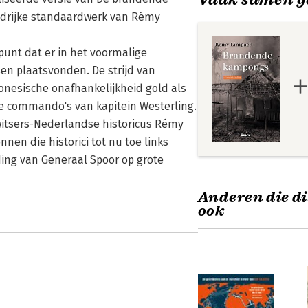
edrijke standaardwerk van Rémy
punt dat er in het voormalige
sen plaatsvonden. De strijd van
esische onafhankelijkheid gold als
de commando's van kapitein Westerling.
witsers-Nederlandse historicus Rémy
nen die historici tot nu toe links
iding van Generaal Spoor op grote
Anderen die di
ook