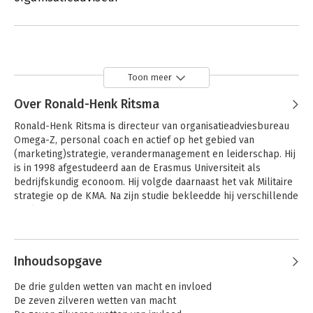
Toon meer
Over Ronald-Henk Ritsma
Ronald-Henk Ritsma is directeur van organisatieadviesbureau 
Omega-Z, personal coach en actief op het gebied van 
(marketing)strategie, verandermanagement en leiderschap. Hij 
is in 1998 afgestudeerd aan de Erasmus Universiteit als 
bedrijfskundig econoom. Hij volgde daarnaast het vak Militaire 
strategie op de KMA. Na zijn studie bekleedde hij verschillende 
marketing- en managementfuncties, onder meer bij de KLM. Hij 
stond mede aan de basis van de succesvolle website klm.com, 
die een belangrijke omslag betekende in de bedrijfsvoering 
van de KLM. Ritsma heeft bij veel verschillende organisaties 
Inhoudsopgave
gewerkt aan het introduceren van nieuwe concepten, 
werkwijzen en mindsets. 

De drie gulden wetten van macht en invloed
De zeven zilveren wetten van macht
Daarnaast is hij politiek actief en zat hij in diverse commissies 