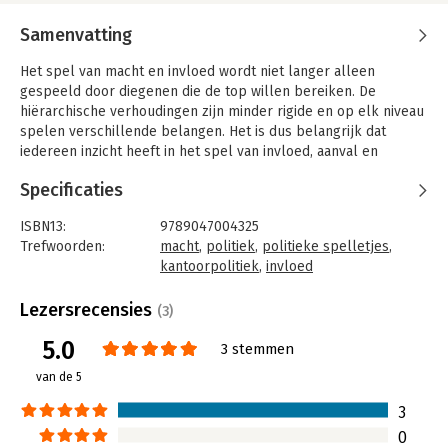
Samenvatting
Het spel van macht en invloed wordt niet langer alleen
gespeeld door diegenen die de top willen bereiken. De
hiërarchische verhoudingen zijn minder rigide en op elk niveau
spelen verschillende belangen. Het is dus belangrijk dat
iedereen inzicht heeft in het spel van invloed, aanval en
verdediging.
Specificaties
Hoe verweert u zich tegen de trucjes van uw collega's?
Hoe zorgt u voor die verdiende promotie?
ISBN13:
9789047004325
Hoe krijgt u steun voor uw plannen?
Trefwoorden:
macht
,
politiek
,
politieke spelletjes
,
kantoorpolitiek
,
invloed
In dit boek schetst Ronald-Henk Ritsma compleet, praktisch en
Taal:
Nederlands
onderhoudend hoe de regels van macht en invloed werken. Hij
Bindwijze:
e-book
Lezersrecensies
(3)
combineert de inzichten van grootmeesters als Sun Tzu en
Beveiliging:
watermerk
Machiavelli met die van huidige managementgoeroes en
5.0
Bestandsformaat:
epub
3 stemmen
verwerkt dit met zijn uitgebreide praktijkervaring tot een
Aantal pagina's:
190
van de 5
krachtig handboek. Door historische anekdotes en casestudy's
Uitgever:
Business Contact
krijgt zijn verhaal kleur en diepte.
Druk:
1
3
Verschijningsdatum:
3-11-2011
0