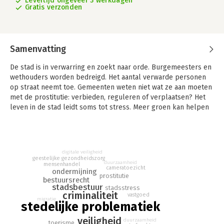
Levertijd ongeveer 3 werkdagen
Gratis verzonden
Samenvatting
De stad is in verwarring en zoekt naar orde. Burgemeesters en
wethouders worden bedreigd. Het aantal verwarde personen
op straat neemt toe. Gemeenten weten niet wat ze aan moeten
met de prostitutie: verbieden, reguleren of verplaatsen? Het
leven in de stad leidt soms tot stress. Meer groen kan helpen
om die te bestrijden, maar de stad moet óók zorgen voor
genoeg woningen.
Deze bundel geeft een overzicht van de problemen en
digitale veiligheid
uitdagingen waarmee de stad van de eenentwintigste eeuw
geestelijke gezondheidszorg
duurzaamheid
wordt geconfronteerd. Hoe kunnen we de uitwassen van Airbnb
mensenhandel
cameratoezicht
ondermijning
tegengaan? Voldoen de tegenwoordige bed-bad-brood
prostitutie
bestuursrecht
regelingen wel aan de Europese normen? Als de
stadsbestuur
stadsstress
criminaliteit
burgemeester een pand sluit waar wordt gehandeld in drugs,
vastgoed
migratie
stedelijke problematiek
mag er dan ook nog een straf worden opgelegd? Hoe zit het
met de buitenlandse financiering van moskeeën? Ziet eerwraak
veiligheid
duurzaamheid
toerisme