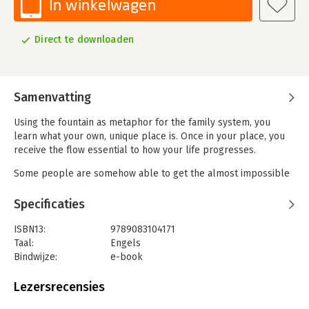
In winkelwagen
Direct te downloaden
Samenvatting
Using the fountain as metaphor for the family system, you
learn what your own, unique place is. Once in your place, you
receive the flow essential to how your life progresses.
Some people are somehow able to get the almost impossible
done. But what do you have an influence on, and what do you
not have an influence on? The trick is to make that distinction.
Specificaties
When you're better able to recognize the force fields in which
you find yourself, when you learn to observe without judgment
ISBN13:
9789083104171
and surrender to "what is," you can make wise choices that
Taal:
Engels
allow you to do well. "The fountain" metaphor helps you firmly
Bindwijze:
e-book
take your rightful place (in life) and grant others theirs.
Beveiliging:
none
Bestandsformaat:
epub
Lezersrecensies
In this book, you'II learn how The Fountain works through your
Aantal pagina's:
304
life and can be applied to many themes, such as your