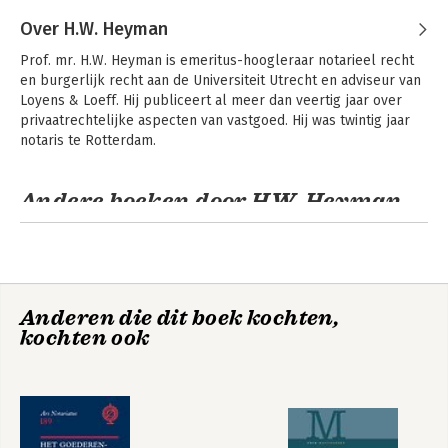
financieringsvoorbehoud, boetebeding en de waarborgsom.
Druk:
3
Over H.W. Heyman
Verschijningsdatum:
1-12-2026
Alle onderwerpen worden toegelicht aan de hand van
Prof. mr. H.W. Heyman is emeritus-hoogleraar notarieel recht 
praktijkvoorbeelden. De materie wordt op een uitgebreide en
Hoofdrubriek:
Juridisch
en burgerlijk recht aan de Universiteit Utrecht en adviseur van 
diepgaande manier in samenhang behandeld. Dit boek is een
Jongbloed:
Onroerend goed recht [vastgoed]
Loyens & Loeff. Hij publiceert al meer dan veertig jaar over 
handboek voor specialisten op het gebied van vastgoedrecht
Serie:
Boom Masterreeks
privaatrechtelijke aspecten van vastgoed. Hij was twintig jaar 
en een studieboek voor degenen die dat willen worden.
notaris te Rotterdam.
Andere boeken door H.W. Heyman
Anderen die dit boek kochten,
kochten ook