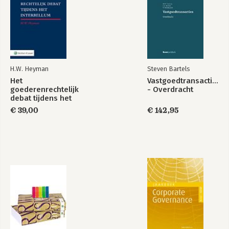
Vastgoedtransacties
Het
- Overdracht
goederenrechtelijk
debat tijdens het
interbellum
H.W. Heyman
Steven Bartels
Het
Vastgoedtransacties
goederenrechtelijk
- Overdracht
debat tijdens het
interbellum
€ 39,00
€ 142,95
Vastgoedtransacties
- Koop
Bekijk alle boeken