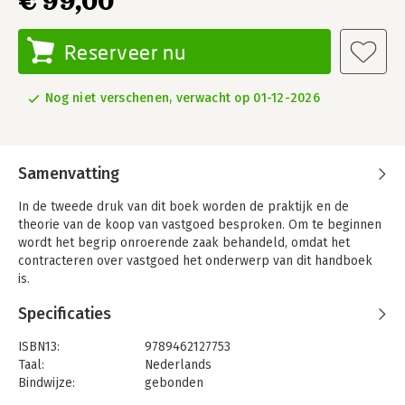
€ 99,00
Reserveer nu
Nog niet verschenen, verwacht op 01-12-2026
Samenvatting
In de tweede druk van dit boek worden de praktijk en de
theorie van de koop van vastgoed besproken. Om te beginnen
wordt het begrip onroerende zaak behandeld, omdat het
contracteren over vastgoed het onderwerp van dit handboek
is.
Vervolgens wordt onder andere ingegaan op de
Specificaties
totstandkoming van de koop, de koop van een woning door een
consument, de verplichtingen van de verkoper en de koper, de
ISBN13:
9789462127753
overgang van het risico en de verzekeringsrechtelijke
Taal:
Nederlands
aspecten van risico-overgang. Ten slotte worden enkele in de
Bindwijze:
gebonden
praktijk veel-voorkomende bedingen behandeld, zoals het
Uitgever:
Boom Juridische Uitgevers