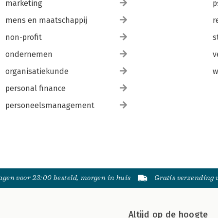
marketing
p
mens en maatschappij
r
non-profit
s
ondernemen
v
organisatiekunde
w
personal finance
personeelsmanagement
gen voor 23:00 besteld, morgen in huis
Gratis verzending
Altijd op de hoogte