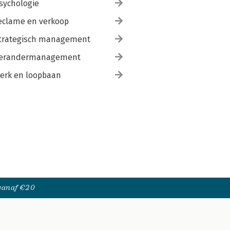
sychologie
eclame en verkoop
trategisch management
erandermanagement
erk en loopbaan
 vanaf €20