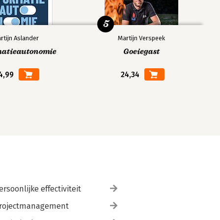
5
rtijn Aslander
Martijn Verspeek
matieautonomie
Goeiegast
4,99
24,34
ersoonlijke effectiviteit
rojectmanagement