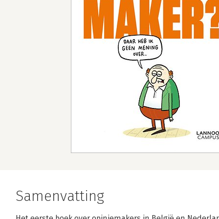
Samenvatting
Het eerste boek over opiniemakers in België en Nederl