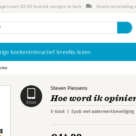
gen voor 23:00 besteld, morgen in huis
Gratis verzending
rige boeken
Interactief leren
Nu lezen
aker
Steven Piessens
Hoe word ik opini
E-book
E-book
Epub met watermerkbeveiliging