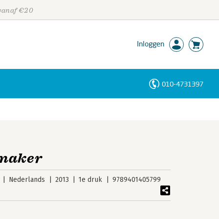
 vanaf €20
Inloggen
010-4731397
Personen
Trefwoorden
emaker
Nederlands
2013
1e druk
9789401405799