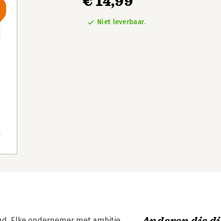
€ 14,99
Niet leverbaar.
and. Elke ondernemer met ambitie