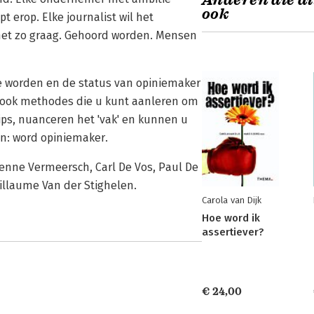
Anderen die di
ook
t erop. Elke journalist wil het
l het zo graag. Gehoord worden. Mensen
te worden en de status van opiniemaker
er ook methodes die u kunt aanleren om
ps, nuanceren het 'vak' en kunnen u
n: word opiniemaker.
ienne Vermeersch, Carl De Vos, Paul De
illaume Van der Stighelen.
Carola van Dijk
Hoe word ik
assertiever?
€ 24,00