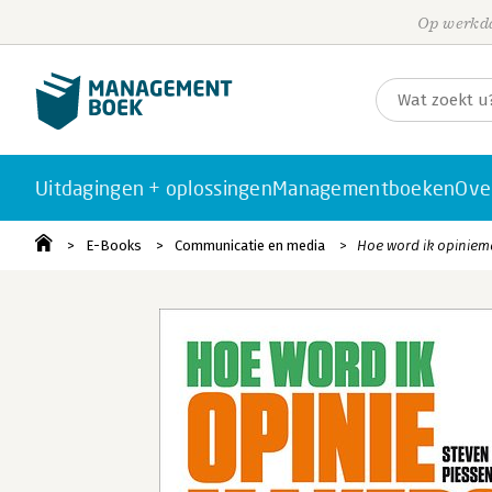
Op werkda
Uitdagingen + oplossingen
Managementboeken
Ove
E-Books
Communicatie en media
Hoe word ik opiniem