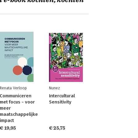
t e-book kochten, kochten
Renata Verloop
Nunez
Communiceren
Intercultural
met focus - voor
Sensitivity
meer
maatschappelijke
impact
€ 19,95
€ 25,75