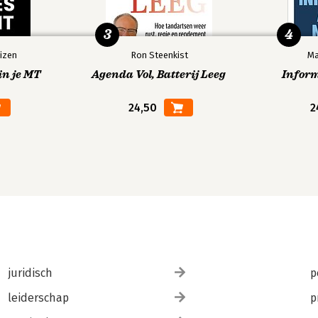
3
4
izen
Ron Steenkist
Ma
in je MT
Agenda Vol, Batterij Leeg
Infor
24,50
2
juridisch
p
leiderschap
p