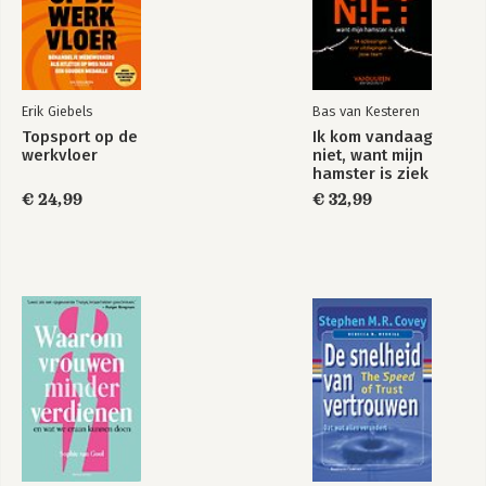
10. Coachen
11. Communiceren
Deel 4: De kompasnaald – De onontbeerlijke kwaliteiten van
de succesvolle ondernemer
Erik Giebels
Bas van Kesteren
12. Volharding
Topsport op de
Ik kom vandaag
13. Kritisch vermogen
werkvloer
niet, want mijn
14. Flexibiliteit
hamster is ziek
15. Vakmanschap
€ 24,99
€ 32,99