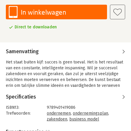
In winkelwagen
Direct te downloaden
Samenvatting
Het staat buiten kijf: succes is geen toeval. Het is het resultaat
van een constante, intelligente inspanning. Wil je succesvol
zakendoen en vooruit geraken, dan zul je uiterst veelzijdige
inzichten moeten verwerven en beheersen. De kunst bestaat
erin om talrijke slimme ideeën en vaardigheden te verweven
tot één sterk geheel.
Specificaties
Succes met de zaak verzekerd is een handige en inspirerende
gids voor alle zakenmensen, managers en ondernemers die
ISBN13:
9789401419086
een succesvolle zaak of een krachtig bedrijf willen leiden.
Trefwoorden:
ondernemen
,
ondernemingsplan
,
Auteur Geert Dehouck reikt je een onmisbaar kompas aan op
zakendoen
,
business model
basis van de belangrijkste zakelijke do's en don'ts.
Taal:
Nederlands
Bindwijze:
e-book