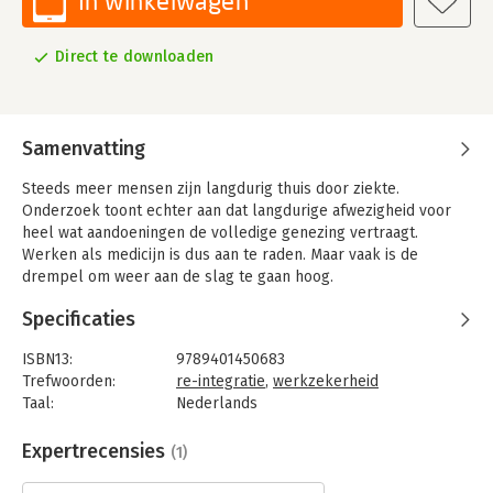
In winkelwagen
Direct te downloaden
Samenvatting
Steeds meer mensen zijn langdurig thuis door ziekte.
Onderzoek toont echter aan dat langdurige afwezigheid voor
heel wat aandoeningen de volledige genezing vertraagt.
Werken als medicijn is dus aan te raden. Maar vaak is de
drempel om weer aan de slag te gaan hoog.
Dit boek bereid je daar tijdens je afwezigheid stap voor stap op
Specificaties
voor. Wat zijn je rechten en plichten tijdens een langdurige
afwezigheid? Hoe stippel je een aangepast loopbaanplan uit?
ISBN13:
9789401450683
En hoe kun je je mentaal en fysiek voorbereiden op een
Trefwoorden:
re-integratie
,
werkzekerheid
nieuwe start?
Taal:
Nederlands
Bindwijze:
e-book
Beveiliging:
watermerk
Expertrecensies
(1)
Bestandsformaat:
epub
Aantal pagina's:
176