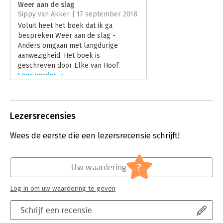
Weer aan de slag
Uitgever:
Lannoo
Sippy van Akker | 17 september 2018
Druk:
1
Voluit heet het boek dat ik ga
Verschijningsdatum:
29-8-2018
bespreken Weer aan de slag -
Anders omgaan met langdurige
Hoofdrubriek:
Psychologie
aanwezigheid. Het boek is
geschreven door Elke van Hoof.
Lees verder
Lezersrecensies
Wees de eerste die een lezersrecensie schrijft!
?
Uw waardering
Log in om uw waardering te geven
Schrijf een recensie