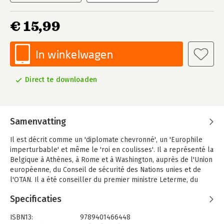
€ 15,99
In winkelwagen
Direct te downloaden
Samenvatting
Il est décrit comme un 'diplomate chevronné', un 'Europhile
imperturbable' et même le 'roi en coulisses'. Il a représenté la
Belgique à Athènes, à Rome et à Washington, auprès de l'Union
européenne, du Conseil de sécurité des Nations unies et de
l'OTAN. Il a été conseiller du premier ministre Leterme, du
président européen Herman Van Rompuy et du roi Philippe.
Specificaties
Le baron Frans van Daele sort de l'ombre pour la première
fois. Le ministre d'état évoque à coeur ouvert sa carrière
ISBN13:
9789401466448