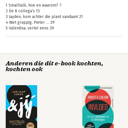
1 Smalltalk, hoe en waarom? 7
2 De 8 collega’s 13
3 Jayden, kom achter die plant vandaan! 21
4 Niet grappig, Pieter … 29
5 Valentina, vertel eens 39
6 Radio Kimberly 49
7 Rinus, de rust zelve … (?) 61
8 Even chillen, Rox! 69
9 Nawar, investeer in smalltalk 77
10 Vik, leer ons die trick! 87
Anderen die dit e-book kochten,
11 De nieuwjaarsborrel 101
Smalltalk
kochten ook
12 Jij bent ook bijzonder! 119
ongemakkelijk?
13 Zijn we klaar? 123
14 Heb jij ze allemaal op een rijtje? 127
Smalltalk
Feedback cards
ongemakkelijk?
Bekijk alle boeken
Bekijk alle boeken