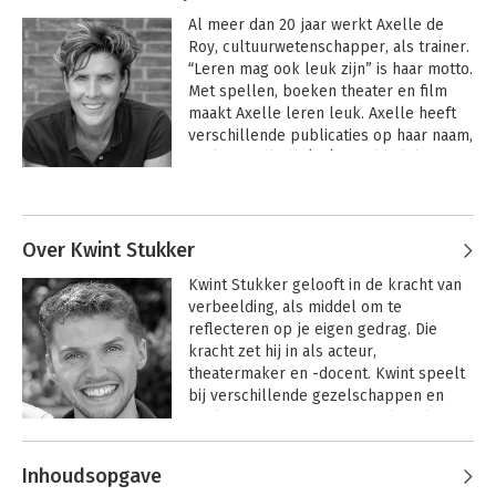
Al meer dan 20 jaar werkt Axelle de 
Roy, cultuurwetenschapper, als trainer. 
“Leren mag ook leuk zijn” is haar motto. 
Met spellen, boeken theater en film 
maakt Axelle leren leuk. Axelle heeft 
verschillende publicaties op haar naam, 
zoals 'Smalltalk (on)gemakkelijk?', 
‘Vraag gewoon feedback’ en de 
Andere boeken door Axelle de Roy
populaire spellen ‘Feedbackkaarten’ en 
‘Spelen met talenten’. Diverse van haar 
producten zijn in het Engels vertaald.

Over Kwint Stukker
Kwint Stukker gelooft in de kracht van 
Met veel plezier maakt Axelle filmpjes, 
verbeelding, als middel om te 
waarin ze met humor kijkt naar 
reflecteren op je eigen gedrag. Die 
communicatie. Axelle maakt leren 
kracht zet hij in als acteur, 
‘serious fun’.

theatermaker en -docent. Kwint speelt 
https://www.youtube.com/AxelledeRoy
bij verschillende gezelschappen en 
werkt voor educatieve en culturele 
instanties. Met dit boek maakt hij zijn 
Andere boeken door Kwint Stukker
debuut als auteur.
Inhoudsopgave
Feedbackkaarten 2
Feedbackkaarten 1