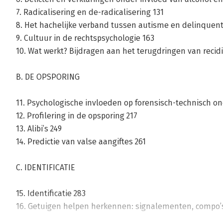
7. Radicalisering en de-radicalisering 131
8. Het hachelijke verband tussen autisme en delinquent
9. Cultuur in de rechtspsychologie 163
10. Wat werkt? Bijdragen aan het terugdringen van recid
Over Robert Horselenberg
B. DE OPSPORING
Robert Horselenberg is universitair docent rechtspsycholo
11. Psychologische invloeden op forensisch-technisch o
Universiteit Maastricht.
12. Profilering in de opsporing 217
13. Alibi’s 249
14. Predictie van valse aangiftes 261
C. IDENTIFICATIE
Andere boeken door Robert Horsele
15. Identificatie 283
16. Getuigen helpen herkennen: signalementen, compo
Bekijk alle boeken
17. Het herkennen van stemmen 355