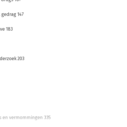
 gedrag 147
ive 183
gie aan de juridische faculteit van de 
nderzoek 203
nberg
’s en vermommingen 335