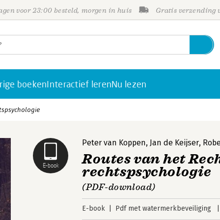
gen voor 23:00 besteld, morgen in huis
Gratis verzending
rige boeken
Interactief leren
Nu lezen
htspsychologie
Peter van Koppen
,
Jan de Keijser
,
Robe
Routes van het Rech
E-book
rechtspsychologie
(PDF-download)
E-book
Pdf met watermerkbeveiliging