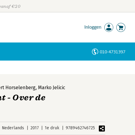
 vanaf €20
Inloggen
010-4731397
Personen
Trefwoorden
rt Horselenberg
,
Marko Jelicic
t - Over de
Nederlands
2017
1e druk
9789462746725