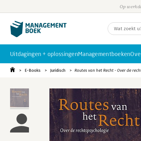
Op werkda
Uitdagingen + oplossingen
Managementboeken
Ove
E-Books
Juridisch
Routes van het Recht - Over de rec