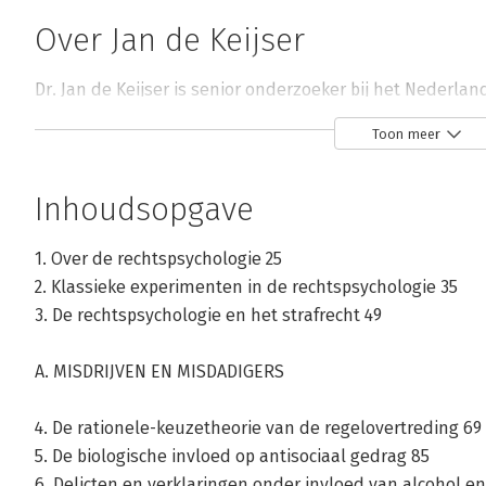
Over Jan de Keijser
Dr. Jan de Keijser is senior onderzoeker bij het Nederlan
Rechtshandhaving te Amsterdam. Hij studeerde politicol
Toon meer
Inhoudsopgave
1. Over de rechtspsychologie 25
Andere boeken door Jan de Keijser
2. Klassieke experimenten in de rechtspsychologie 35
3. De rechtspsychologie en het strafrecht 49
Bekijk alle boeken
A. MISDRIJVEN EN MISDADIGERS
4. De rationele-keuzetheorie van de regelovertreding 69
5. De biologische invloed op antisociaal gedrag 85
6. Delicten en verklaringen onder invloed van alcohol e