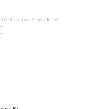
ds Studiecentrum Criminaliteit en 
ogie aan de Universiteit Leiden.
n drugs 107