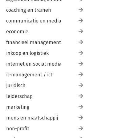
4: Commentaar
coaching en trainen
Bijlage 2: VEL: leiderschap, performance, energie
communicatie en media
Erkentelijkheid
economie
Eindnoten
financieel management
Leeslijst
inkoop en logistiek
internet en social media
it-management / ict
juridisch
leiderschap
marketing
mens en maatschappij
non-profit