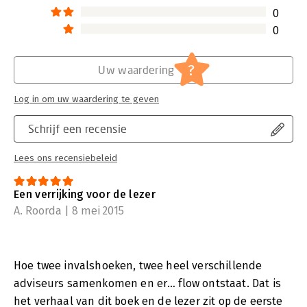
voor organisatievraagstukken'). Zij richten zich op situaties
0
waarin organisatieontwikkeling en strategische beleidsvorming
0
elkaar raken en gaan daar op zoek naar wegen om talent,
kasstroom en energie optimaal te laten renderen.
?
Uw waardering
Log in om uw waardering te geven
Schrijf een recensie
Lees ons recensiebeleid
Een verrijking voor de lezer
A. Roorda | 8 mei 2015
Hoe twee invalshoeken, twee heel verschillende
adviseurs samenkomen en er… flow ontstaat. Dat is
het verhaal van dit boek en de lezer zit op de eerste