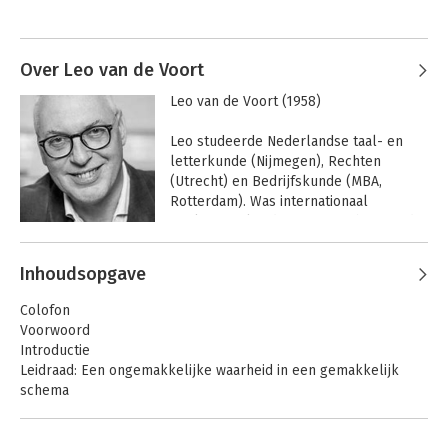
Over Leo van de Voort
Leo van de Voort (1958)

Leo studeerde Nederlandse taal- en 
letterkunde (Nijmegen), Rechten 
(Utrecht) en Bedrijfskunde (MBA, 
Rotterdam). Was internationaal 
werkzaam als adviseur, CFO, bestuurder 
en toezichthouder.

Andere boeken door Leo van de
Inhoudsopgave
Voort
In 2000 werd hij door het zakenblad 
Next! uitgeroepen tot één van de 
Colofon
vernieuwers van het vaderlandse 
Voorwoord
bedrijfsleven in de jaren negentig 
Introductie
(‘apostel van het 
Leidraad: Een ongemakkelijke waarheid in een gemakkelijk
aandeelhouderswaarde denken’). 

schema
Hij is een veelgevraagd adviseur, 
spreker en publicist. 

1. Inleiding – een ongemakkelijke waarheid