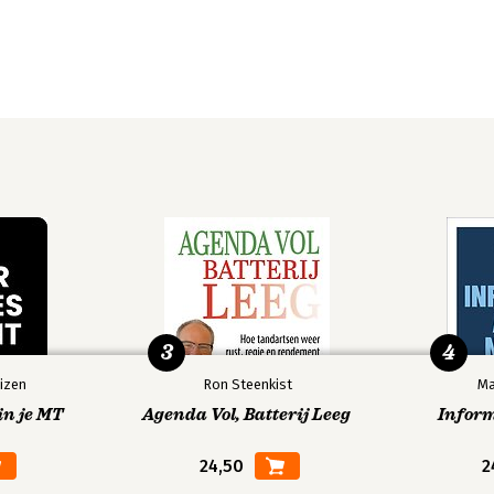
3
4
izen
Ron Steenkist
Ma
in je MT
Agenda Vol, Batterij Leeg
Infor
24,50
2