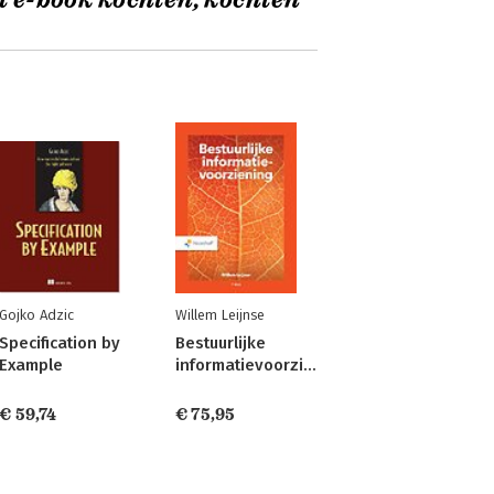
t e-book kochten, kochten
Gojko Adzic
Willem Leijnse
Specification by
Bestuurlijke
Example
informatievoorziening
€ 59,74
€ 75,95