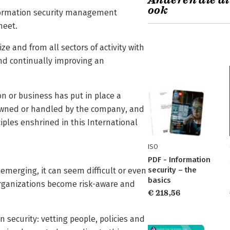
Anderen die di
ook
nformation security management
meet.
e and from all sectors of activity with
nd continually improving an
n or business has put in place a
 owned or handled by the company, and
ciples enshrined in this International
ISO
PDF - Information
security – the
emerging, it can seem difficult or even
basics
organizations become risk-aware and
€ 218,56
 security: vetting people, policies and