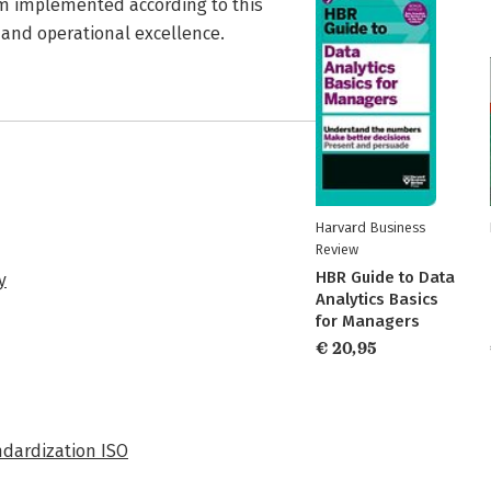
m implemented according to this
 and operational excellence.
Harvard Business
Review
HBR Guide to Data
y
Analytics Basics
for Managers
€ 20,95
ndardization ISO