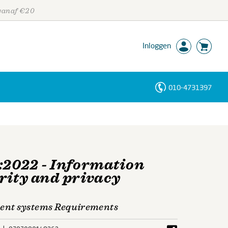
 vanaf €20
Inloggen
010-4731397
Personen
Trefwoorden
1:2022 - Information
urity and privacy
ent systems Requirements