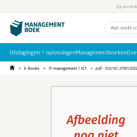
Op werkda
Uitdagingen + oplossingen
Managementboeken
Ove
E-Books
IT-management / ICT
pdf - ISO/IEC 27001:202