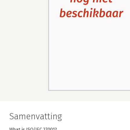
Samenvatting
What is ISO/IEC 27001?