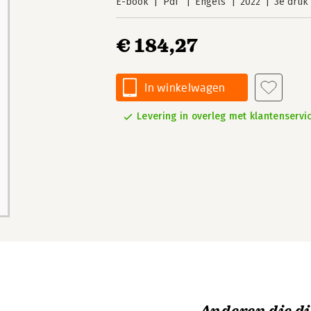
E-book
Pdf
Engels
2022
3e druk
€ 184,27
In winkelwagen
Levering in overleg met klantenservi