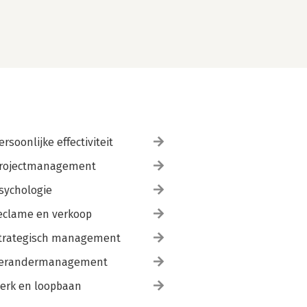
ersoonlijke effectiviteit
rojectmanagement
sychologie
eclame en verkoop
trategisch management
erandermanagement
erk en loopbaan