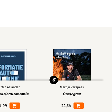
5
rtijn Aslander
Martijn Verspeek
matieautonomie
Goeiegast
4,99
24,34