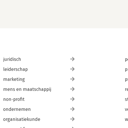
juridisch
p
leiderschap
p
marketing
p
mens en maatschappij
r
non-profit
s
ondernemen
v
organisatiekunde
w