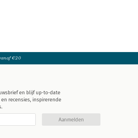
 vanaf €20
uwsbrief en blijf up-to-date
 en recensies, inspirerende
s.
Aanmelden