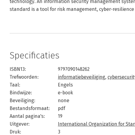
technology. An information security management syste
standard is a tool for risk management, cyber-resilience
Specificaties
ISBN13:
9797090148262
Trefwoorden:
informatiebeveiliging
,
cybersecurit
Taal:
Engels
Bindwijze:
e-book
Beveiliging:
none
Bestandsformaat:
pdf
Aantal pagina's:
19
Uitgever:
International Organization for Sta
Druk:
3