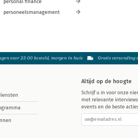
personal finance
personeelsmanagement
gen voor 23:00 besteld, morgen in huis
Gratis verzending
Altijd op de hoogte
Schrijf u in voor onze nie
diensten
met relevante interviews
events en de beste actie
rogramma
nnen