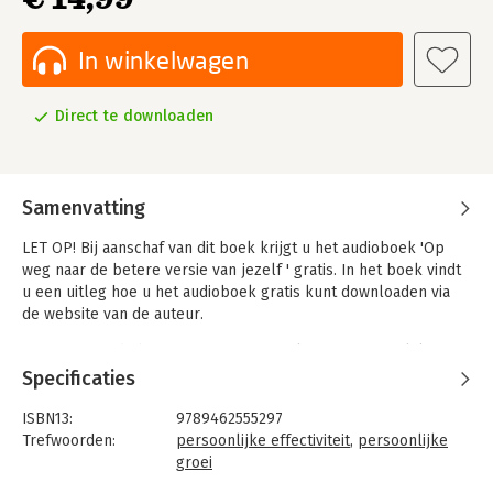
In winkelwagen
Direct te downloaden
Samenvatting
LET OP!
Bij aanschaf van dit boek krijgt u het audioboek 'Op
weg naar de betere versie van jezelf ' gratis. In het boek vindt
u een uitleg hoe u het audioboek gratis kunt downloaden via
de website van de auteur.
Op weg naar de betere versie van jezelf. Een persoonlijke reis
met Mireille Verhoef en NLP.
Specificaties
Je bent al goed. Het kan alleen maar beter worden. Dit boek
neemt je mee op een persoonlijke reis naar de betere versie
ISBN13:
9789462555297
van jezelf, thuis, op het werk of allebei.
Trefwoorden:
persoonlijke effectiviteit
,
persoonlijke
groei
Mireille Verhoef – NLP trainer – begeleidt jouw reis vanuit NLP
Taal:
Nederlands