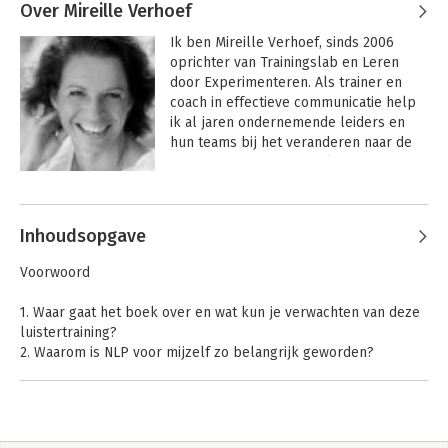
Over Mireille Verhoef
Ik ben Mireille Verhoef, sinds 2006 
oprichter van Trainingslab en Leren 
door Experimenteren. Als trainer en 
coach in effectieve communicatie help 
ik al jaren ondernemende leiders en 
hun teams bij het veranderen naar de 
betere versie van zichzelf. 

Daarvoor werkte ik een kleine 10 jaar 
bij commerciële dienstverleners. De 
Inhoudsopgave
laatste jaren als manager bij American 
Express (reizen) en daarvoor als 
Voorwoord
organisator bij Unlimited en en als 
intercedent bij Dactylo uitzendburo (nu 
1. Waar gaat het boek over en wat kun je verwachten van deze
Randstad). Dit heeft mij ook gevormd 
luistertraining?
tot wie ik ben geworden in combinatie 
2. Waarom is NLP voor mijzelf zo belangrijk geworden?
natuurlijk met mijn opvoeding en mijn 
3. Wat is NLP?
jeugd. 

4. Wat kunnen we nu eigenlijk met NLP?
5. Ons brein, ons onbewuste en het leerproces
Mijn lifepurpose is om mensen in 
6. Het NLP-Communicatiemodel
beweging te zetten om te worden wie 