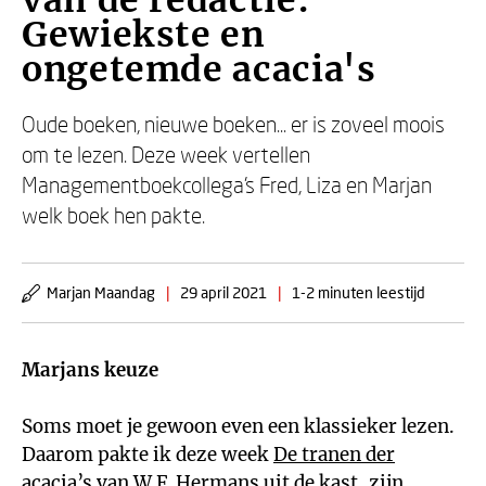
van de redactie:
Gewiekste en
ongetemde acacia's
Oude boeken, nieuwe boeken... er is zoveel moois
om te lezen. Deze week vertellen
Managementboekcollega's Fred, Liza en Marjan
welk boek hen pakte.
Marjan Maandag
|
29 april 2021
|
1-2 minuten leestijd
Marjans keuze
Soms moet je gewoon even een klassieker lezen.
Daarom pakte ik deze week
De tranen der
acacia’s
van W.F. Hermans uit de kast, zijn