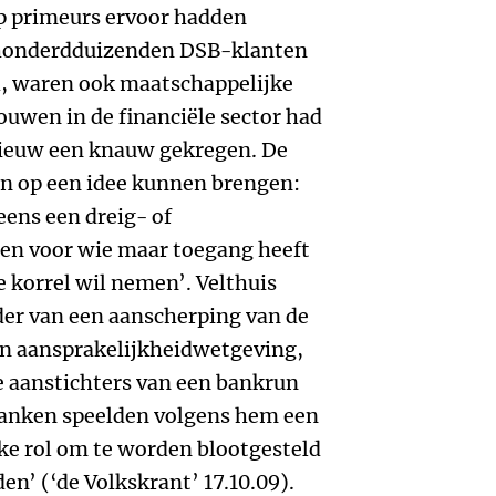
 op primeurs ervoor hadden
 honderdduizenden DSB-klanten
, waren ook maatschappelijke
ouwen in de financiële sector had
pnieuw een knauw gekregen. De
n op een idee kunnen brengen:
eens een dreig- of
n voor wie maar toegang heeft
e korrel wil nemen’. Velthuis
er van een aanscherping van de
van aansprakelijkheidwetgeving,
e aanstichters van een bankrun
 Banken speelden volgens hem een
ke rol om te worden blootgesteld
en’ (‘de Volkskrant’ 17.10.09).