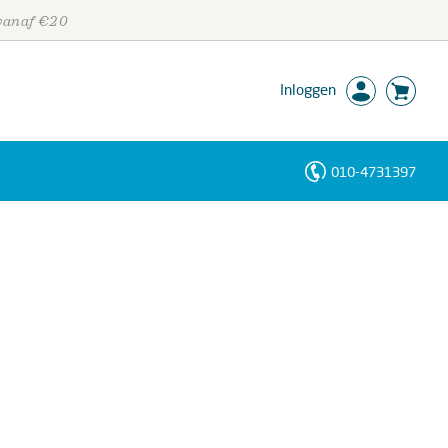
 vanaf €20
Inloggen
010-4731397
Personen
Trefwoorden