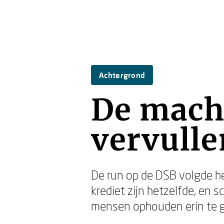
Achtergrond
De macht
vervulle
De run op de DSB volgde he
krediet zijn hetzelfde, en s
mensen ophouden erin te g