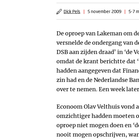
Dick Pels
|
5 november 2009
|
5-7 m
De oproep van Lakeman om de
versnelde de ondergang van d
DSB aan zijden draad’ in ‘de V
omdat de krant berichtte dat 
hadden aangegeven dat Financ
zin had en de Nederlandse Ba
over te nemen. Een week later 
Econoom Olav Velthuis vond ac
omzichtiger hadden moeten o
oproep niet mogen doen en ‘de
nooit mogen opschrijven, wan