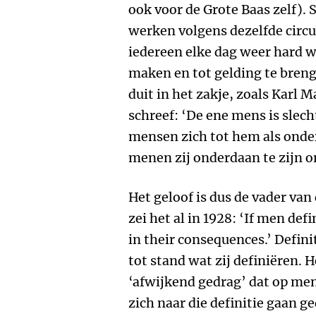
ook voor de Grote Baas zelf).
werken volgens dezelfde circu
iedereen elke dag weer hard 
maken en tot gelding te bren
duit in het zakje, zoals Karl M
schreef: ‘De ene mens is slec
mensen zich tot hem als ond
menen zij onderdaan te zijn om
Het geloof is dus de vader van
zei het al in 1928: ‘If men defi
in their consequences.’ Defin
tot stand wat zij definiëren. 
‘afwijkend gedrag’ dat op me
zich naar die definitie gaan g