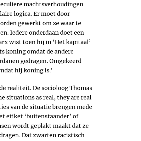
 Seculiere machtsverhoudingen
laire logica. Er moet door
worden gewerkt om ze waar te
gen. Iedere onderdaan doet een
arx wist toen hij in ‘Het kapitaal’
hts koning omdat de andere
erdanen gedragen. Omgekeerd
dat hij koning is.’
 de realiteit. De socioloog Thomas
ne situations as real, they are real
ities van de situatie brengen mede
Het etiket ‘buitenstaander’ of
nsen wordt geplakt maakt dat ze
edragen. Dat zwarten racistisch