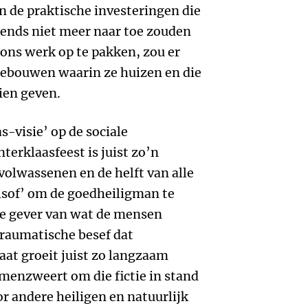
n de praktische investeringen die
htends niet meer naar toe zouden
 ons werk op te pakken, zou er
gebouwen waarin ze huizen en die
ien geven.
-visie’ op de sociale
terklaasfeest is juist zo’n
volwassenen en de helft van alle
lsof’ om de goedheiligman te
lle gever van wat de mensen
traumatische besef dat
taat groeit juist zo langzaam
menzweert om die fictie in stand
r andere heiligen en natuurlijk