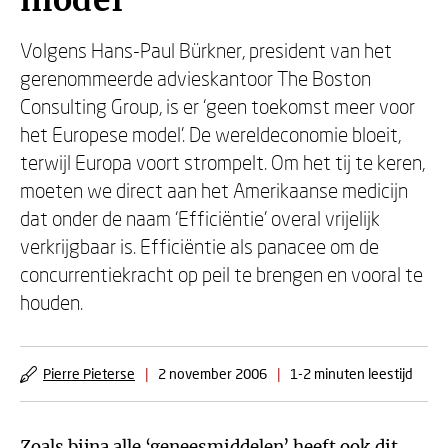
model
Volgens Hans-Paul Bürkner, president van het
gerenommeerde advieskantoor The Boston
Consulting Group, is er ‘geen toekomst meer voor
het Europese model’. De wereldeconomie bloeit,
terwijl Europa voort strompelt. Om het tij te keren,
moeten we direct aan het Amerikaanse medicijn
dat onder de naam ‘Efficiëntie’ overal vrijelijk
verkrijgbaar is. Efficiëntie als panacee om de
concurrentiekracht op peil te brengen en vooral te
houden.
Pierre Pieterse
|
2 november 2006
|
1-2 minuten leestijd
Zoals bijna alle ‘geneesmiddelen’ heeft ook dit