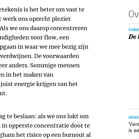
etekenis is het beter om vast te
Ov
t werk ons oprecht plezier
Als we ons daarop concentreren
Colum
De 
ndigheden voor flow, een
opgaan in waar we mee bezig zijn
te verdwijnen. De voorwaarden
 weer anders. Sommige mensen
en in het maken van
juist energie krijgen van het
nt.
ag te beslaan: als we ons lukt om
Inter
‘Ver
 in opperste concentratie door te
is e
ham het risico op een burnout al