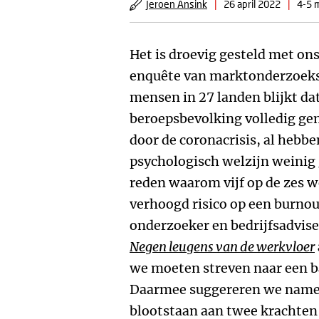
Jeroen Ansink
|
26 april 2022
|
4-5 m
Het is droevig gesteld met ons
enquête van marktonderzoeks
mensen in 27 landen blijkt da
beroepsbevolking volledig gem
door de coronacrisis, al hebb
psychologisch welzijn weinig 
reden waarom vijf op de zes 
verhoogd risico op een burnou
onderzoeker en bedrijfsadvis
Negen leugens van de werkvloer
we moeten streven naar een ba
Daarmee suggereren we nameli
blootstaan aan twee krachten 