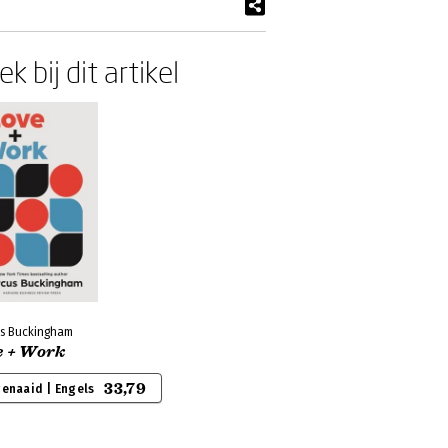
k bij dit artikel
s Buckingham
e + Work
33,79
genaaid | Engels