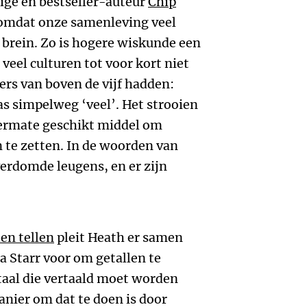
ge en bestseller-auteur
Chip
 omdat onze samenleving veel
s brein. Zo is hogere wiskunde een
 veel culturen tot voor kort niet
ers van boven de vijf hadden:
as simpelweg ‘veel’. Het strooien
termate geschikt middel om
 te zetten. In de woorden van
verdomde leugens, en er zijn
len tellen
pleit Heath er samen
 Starr voor om getallen te
aal die vertaald moet worden
anier om dat te doen is door