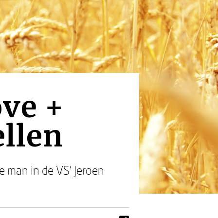
ove +
ellen
e man in de VS’ Jeroen