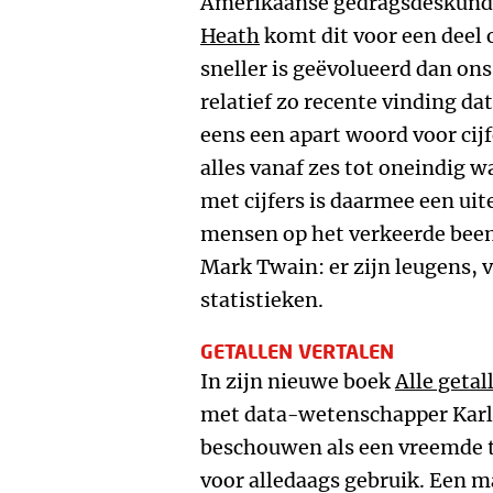
Amerikaanse gedragsdeskundi
Heath
komt dit voor een deel
sneller is geëvolueerd dan on
relatief zo recente vinding dat
eens een apart woord voor cijf
alles vanaf zes tot oneindig w
met cijfers is daarmee een ui
mensen op het verkeerde been
Mark Twain: er zijn leugens, 
statistieken.
GETALLEN VERTALEN
In zijn nieuwe boek
Alle getal
met data-wetenschapper Karla
beschouwen als een vreemde t
voor alledaags gebruik. Een m