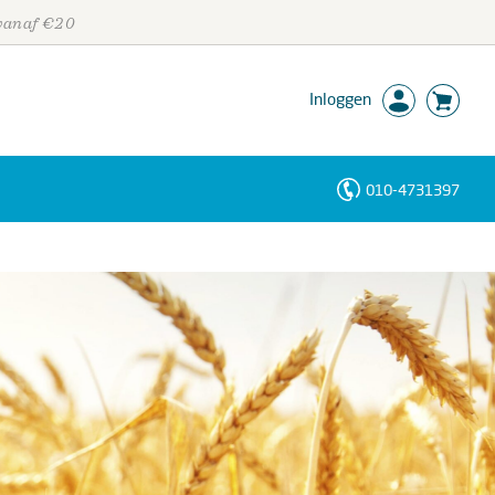
 vanaf €20
Inloggen
010-4731397
Personen
Trefwoorden