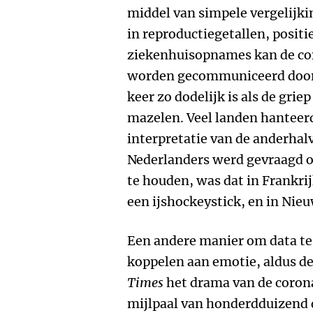
middel van simpele vergelijki
in reproductiegetallen, positi
ziekenhuisopnames kan de cor
worden gecommuniceerd door e
keer zo dodelijk is als de grie
mazelen. Veel landen hanteer
interpretatie van de anderhal
Nederlanders werd gevraagd 
te houden, was dat in Frankri
een ijshockeystick, en in Nie
Een andere manier om data te v
koppelen aan emotie, aldus d
Times
het drama van de coronac
mijlpaal van honderdduizend 