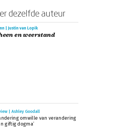
er dezelfde auteur
n | Justin van Lopik
heen en weerstand
view | Ashley Goodall
andering omwille van verandering
en giftig dogma’