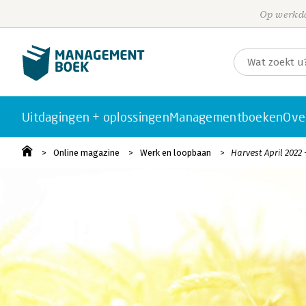
Op werkda
Uitdagingen + oplossingen
Managementboeken
Ove
Online magazine
Werk en loopbaan
Harvest April 2022 