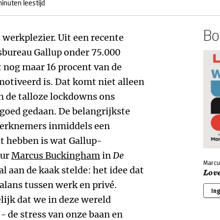
inuten leestijd
Boe
 werkplezier. Uit een recente
bureau Gallup onder 75.000
t nog maar 16 procent van de
otiveerd is. Dat komt niet alleen
en de talloze lockdowns ons
goed gedaan. De belangrijkste
werknemers inmiddels een
t hebben is wat Gallup-
eur
Marcus Buckingham
in
De
Marcu
al aan de kaak stelde: het idee dat
Lov
lans tussen werk en privé.
In
jk dat we in deze wereld
- de stress van onze baan en