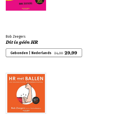
Bob Zeegers
Dit is géén HR
29,99
Gebonden | Nederlands
34,99