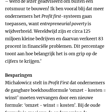
– werd de lezer geadviseerd om buiten een
rotsmuur te bouwen! Ik ben vooral blij dat meer
ondernemers het
Profit first
-systeem gaan
toepassen, want e
ntrepreneurial poverty
is
wijdverbreid. Wereldwijd zijn er circa 125
miljoen kleine bedrijven en daarvan verkeert 83
procent in financiële problemen. Dit percentage
toont aan hoe belangrijk het is om grip op de
cijfers te krijgen.’
Besparingen
Michalowicz stelt in
Profit First
dat ondernemers
de gangbare boekhoudformule ‘omzet - kosten =
winst’ moeten vervangen door een nieuwe
formule: ‘omzet - winst = kosten’. Bij de oude