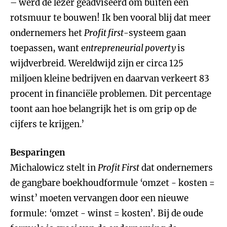
– werd de lezer geadviseerd om buiten een
rotsmuur te bouwen! Ik ben vooral blij dat meer
ondernemers het
Profit first
-systeem gaan
toepassen, want e
ntrepreneurial poverty
is
wijdverbreid. Wereldwijd zijn er circa 125
miljoen kleine bedrijven en daarvan verkeert 83
procent in financiële problemen. Dit percentage
toont aan hoe belangrijk het is om grip op de
cijfers te krijgen.’
Besparingen
Michalowicz stelt in
Profit First
dat ondernemers
de gangbare boekhoudformule ‘omzet - kosten =
winst’ moeten vervangen door een nieuwe
formule: ‘omzet - winst = kosten’. Bij de oude