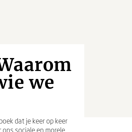
 Waarom
wie we
oek dat je keer op keer
 ons sociale en morele