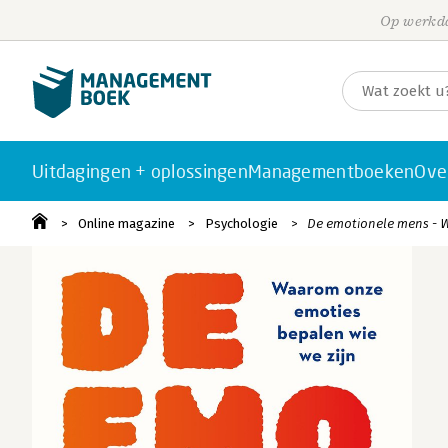
Op werkda
Uitdagingen + oplossingen
Managementboeken
Ove
Online magazine
Psychologie
De emotionele mens - W