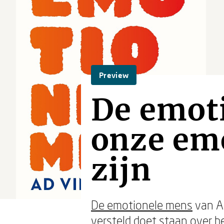
Preview
De emot
onze em
zijn
De emotionele mens
van Ad
versteld doet staan over h