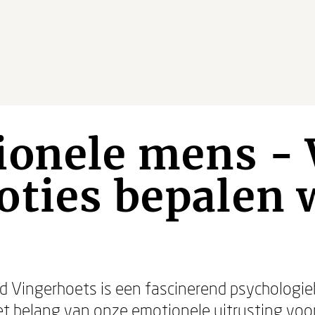
ionele mens -
oties bepalen 
 Vingerhoets is een fascinerend psychologieb
et belang van onze emotionele uitrusting voor