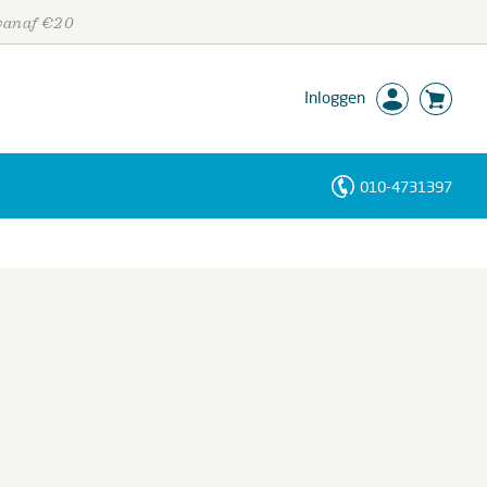
 vanaf €20
Inloggen
010-4731397
Personen
Trefwoorden