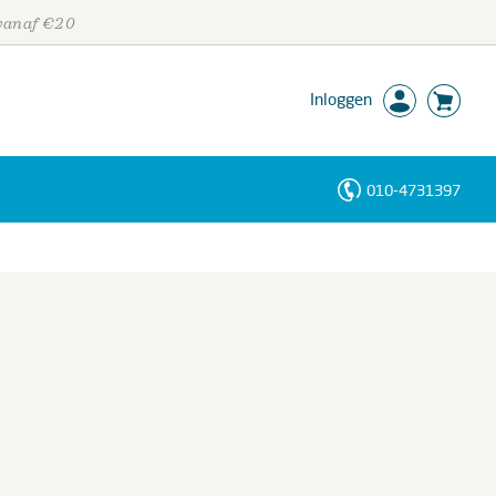
 vanaf €20
Inloggen
010-4731397
Personen
Trefwoorden