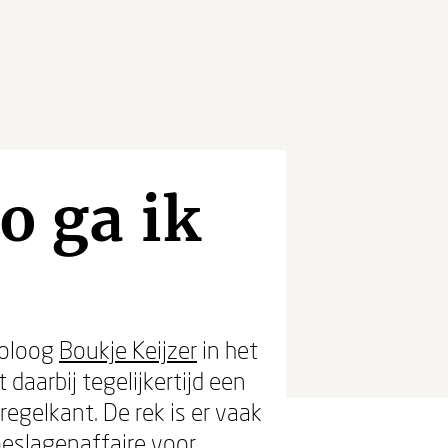
o ga ik
'
holoog
Boukje Keijzer
in het
 daarbij tegelijkertijd een
egelkant. De rek is er vaak
oeslagenaffaire voor