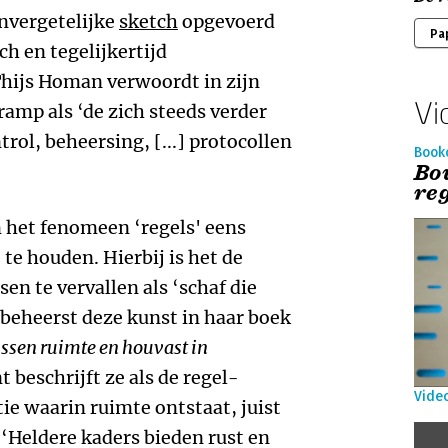
onvergetelijke
sketch
opgevoerd
Pa
ch en tegelijkertijd
Thijs Homan verwoordt in zijn
Vi
ramp als ‘de zich steeds verder
rol, beheersing, [...] protocollen
Book
Bo
reg
 het fenomeen ‘regels' eens
t te houden. Hierbij is het de
n te vervallen als ‘schaf die
beheerst deze kunst in haar boek
ussen ruimte en houvast in
 beschrijft ze als de regel-
Vide
tie waarin ruimte ontstaat, juist
 ‘Heldere kaders bieden rust en