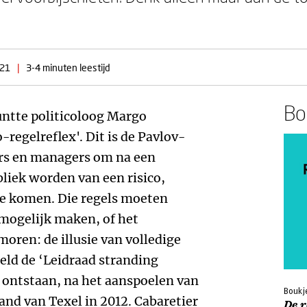
021
|
3-4 minuten leestijd
Boe
untte politicoloog Margo
-regelreflex'. Dit is de Pavlov-
ders en managers om na een
ubliek worden van een risico,
te komen. Die regels moeten
nmogelijk maken, of het
oren: de illusie van volledige
eld de ‘Leidraad stranding
 ontstaan, na het aanspoelen van
Boukje
and van Texel in 2012. Cabaretier
De r