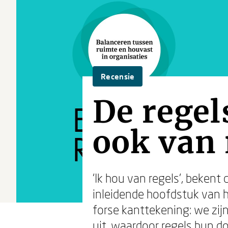
Recensie
De regel
ook van 
‘Ik hou van regels', beke
inleidende hoofdstuk van 
forse kanttekening: we zij
uit, waardoor regels hun d