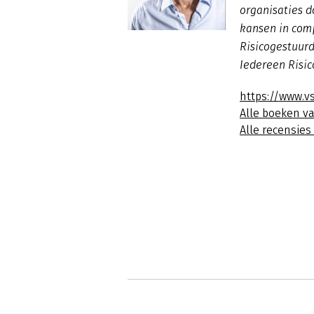
organisaties d
kansen in comp
Risicogestuurd
Iedereen Risic
https://www.v
Alle boeken v
Alle recensies