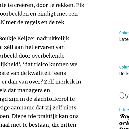
te te creëren, door te rekken. Elk
voorbeelden en eindigt met een
N met de regels en de rek.
Colum
 Boukje Keijzer nadrukkelijk
Late
al zélf aan het ervaren van
orbeeld door overbekende
elijkheid', ‘dat risico kunnen we
Colum
oste van de kwaliteit' eens
De k
t er dan van over? Zelf merk ik in
gels dat managers en
Ov
gd zijn in de slachtofferrol te
ige aanname dat zij zelf niets
Inter
oen. Diezelfde praktijk kan ons
‘Be
arb
aal niet te bestaan, die zitten