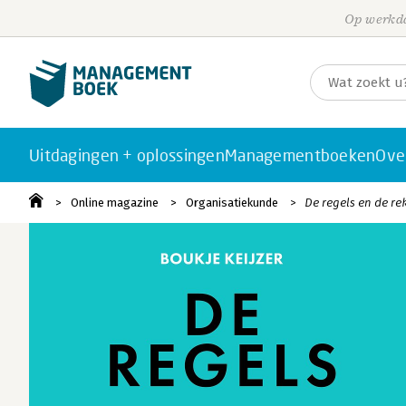
Op werkda
Uitdagingen + oplossingen
Managementboeken
Ove
Online magazine
Organisatiekunde
De regels en de rek