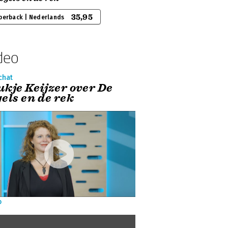
35,95
perback | Nederlands
deo
chat
ukje Keijzer over De
els en de rek
o