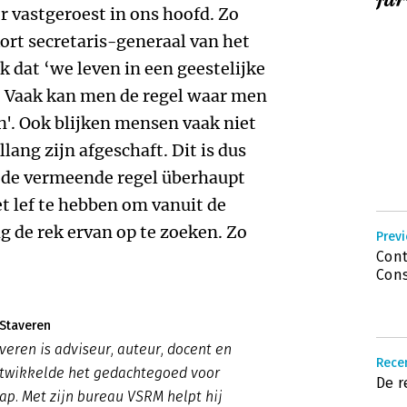
jur
r vastgeroest in ons hoofd. Zo
 kort secretaris-generaal van het
 dat ‘we leven in een geestelijke
] Vaak kan men de regel waar men
n'. Ook blijken mensen vaak niet
lang zijn afgeschaft. Dit is dus
of de vermeende regel überhaupt
t lef te hebben om vanuit de
g de rek ervan op te zoeken. Zo
Previ
Cont
Cons
 Staveren
veren is adviseur, auteur, docent en
Recen
ntwikkelde het gedachtegoed voor
De r
hap. Met zijn bureau VSRM helpt hij