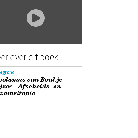
er over dit boek
ergrond
columns van Boukje
jzer - Afscheids- en
rzameltopic