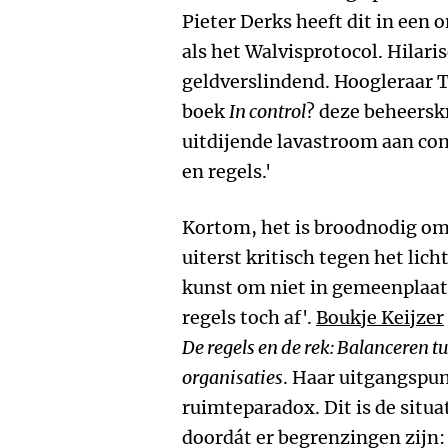
Pieter Derks heeft dit in een 
als het Walvisprotocol. Hilaris
geldverslindend. Hoogleraar 
boek
In control
? deze beheersk
uitdijende lavastroom aan cont
en regels.'
Kortom, het is broodnodig om
uiterst kritisch tegen het lich
kunst om niet in gemeenplaatse
regels toch af'.
Boukje Keijzer
De regels en de rek: Balanceren t
organisaties
. Haar uitgangspunt
ruimteparadox. Dit is de situa
doordát er begrenzingen zijn: