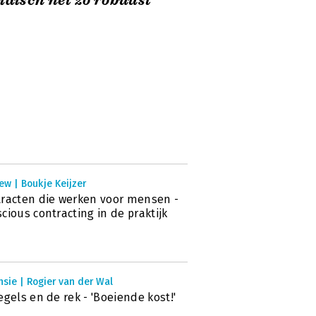
idisch net zo robuust’
ew | Boukje Keijzer
racten die werken voor mensen -
cious contracting in de praktijk
sie | Rogier van der Wal
egels en de rek - 'Boeiende kost!'