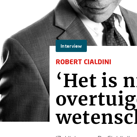
Interview
ROBERT CIALDINI
‘Het is 
overtuig
wetensc