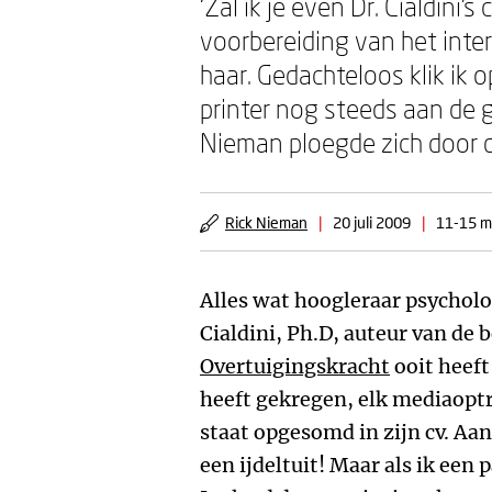
‘Zal ik je even Dr. Cialdini’
voorbereiding van het interv
haar. Gedachteloos klik ik 
printer nog steeds aan de g
Nieman ploegde zich door d
Rick Nieman
|
20 juli 2009
|
11-15 mi
Alles wat hoogleraar psycholo
Cialdini, Ph.D, auteur van de 
Overtuigingskracht
ooit heeft 
heeft gekregen, elk mediaoptre
staat opgesomd in zijn cv. Aa
een ijdeltuit! Maar als ik een 