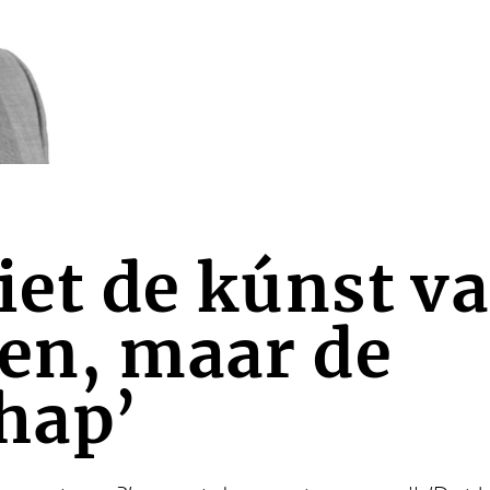
niet de kúnst v
en, maar de
hap’