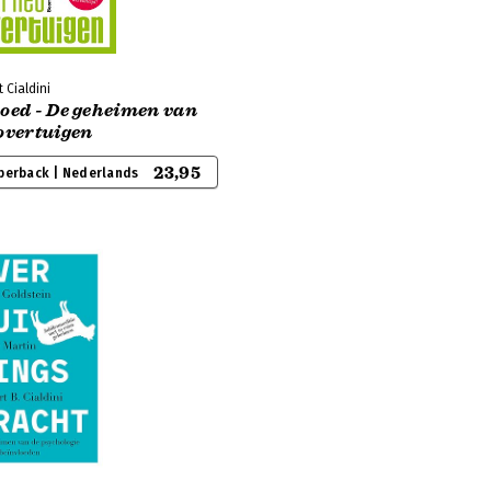
 Cialdini
loed - De geheimen van
overtuigen
23,95
perback | Nederlands