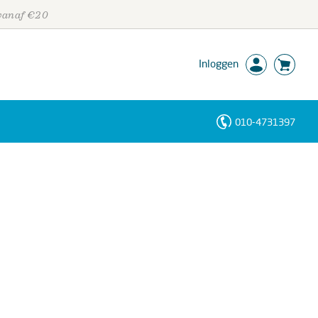
 vanaf €20
Inloggen
010-4731397
Personen
Trefwoorden