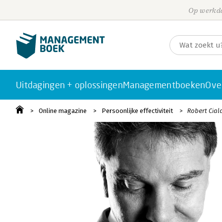
Op werkda
Uitdagingen + oplossingen
Managementboeken
Ove
Online magazine
Persoonlijke effectiviteit
Robert Cial