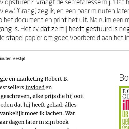
s cv opsturen?’ vraagt de secretaresse mij. ‘Dat h
iew.’ ‘Graag’, zeg ik, en een paar minuten late
op het document en print het uit. Na ruim een mi
ang is. Het cv dat ze mij heeft gestuurd is ne
e stapel papier om goed voorbereid aan het i
nuten leestijd
Boe
gie en marketing Robert B.
bestsellers
Invloed
en
geschreven, elke prijs die hij ooit
den dat hij heeft gehad: álles
nvankelijk moet ik lachen. Wat
paar dagen later in zijn boek