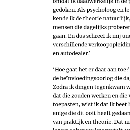
omdat ik daadwerkelijk in de 
gedoken. Als psycholoog en l
kende ik de theorie natuurlij
mensen die dagelijks proberen
gaan. En dus schreef ik mij und
verschillende verkoopopleidi
en autodealer.’
‘Hoe gaat het er daar aan toe?
de beïnvloedingsoorlog die d
Zodra ik dingen tegenkwam 
dat die zouden werken en die
toepasten, wist ik dat ik beet 
enige die dit ooit heeft geda
van praktijk en theorie. Dat ma