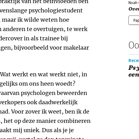
praktijk van het beïnvloeden ben
Noah G
Ove
evenslange psychologiestudent
k, maar ik wilde weten hoe
Pa
 anderen te overtuigen, te werk
ercover in als trainee bij
Oo
ngen, bijvoorbeeld voor makelaar
Recen
Psy
 Wat werkt en wat werkt niet, in
een
agelijks om ons heen woedt?
waarvan psychologen beweerden
 verkopers ook daadwerkelijk
had. Voor zover ik weet, ben ik de
an, het op deze manier combineren
akt mij uniek. Dus als je je