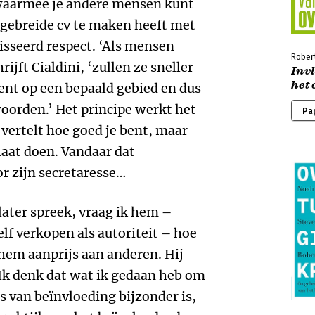
s waarmee je andere mensen kunt
itgebreide cv te maken heeft met
gisseerd respect. ‘Als mensen
Robert
ijft Cialdini, ‘zullen ze sneller
Inv
het 
bent op een bepaald gebied en dus
oorden.’ Het principe werkt het
Pa
lf vertelt hoe goed je bent, maar
laat doen. Vandaar dat
or zijn secretaresse…
 later spreek, vraag ik hem –
elf verkopen als autoriteit – hoe
k hem aanprijs aan anderen. Hij
‘Ik denk dat wat ik gedaan heb om
s van beïnvloeding bijzonder is,