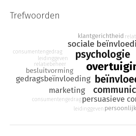
Trefwoorden
klantgerichtheid
rela
sociale beïnvloed
psychologie
consumentengedrag
leidinggeven
overtuigi
relatiebeheer
besluitvorming
beïnvloe
gedragsbeïnvloeding
communic
marketing
persuasieve c
consumentengedrag
persoonlijk
leidinggeven