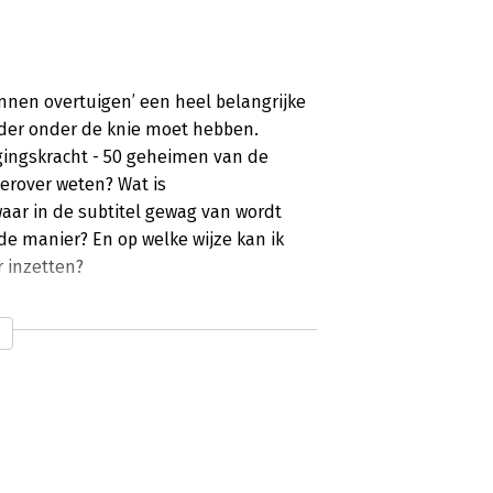
nnen overtuigen’ een heel belangrijke
eider onder de knie moet hebben.
igingskracht - 50 geheimen van de
 erover weten? Wat is
aar in de subtitel gewag van wordt
e manier? En op welke wijze kan ik
r inzetten?
at om aan te geven welke factoren hun
s dat 'overtuigen' een kunst of