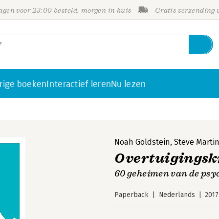
gen voor 23:00 besteld, morgen in huis
Gratis verzending
rige boeken
Interactief leren
Nu lezen
Noah Goldstein
,
Steve Marti
Overtuigingsk
60 geheimen van de psyc
Paperback
Nederlands
2017