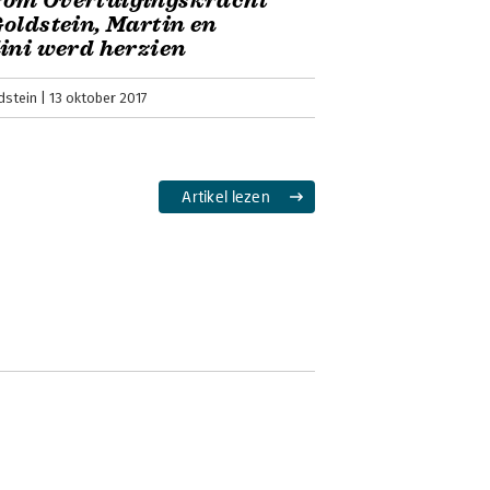
om Overtuigingskracht
oldstein, Martin en
ini werd herzien
e combinatie
dstein
13 oktober 2017
ntwoord beïnvloeden' in zit, anders had
 Times het lofprijzend noemt, meteen in
ingskracht wordt me pijnlijk duidelijk
Artikel lezen
.