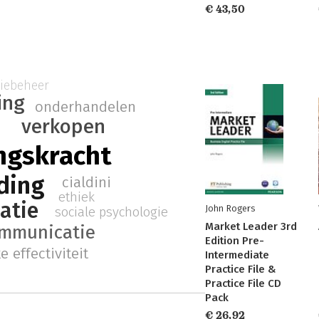
€ 43,50
tiebeheer
ing
onderhandelen
verkopen
ngskracht
ding
cialdini
ethiek
atie
John Rogers
sociale psychologie
Market Leader 3rd
ommunicatie
Edition Pre-
e effectiviteit
Intermediate
Practice File &
Practice File CD
Pack
€ 26,92