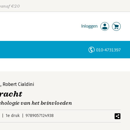
 vanaf €20
Inloggen
010-4731397
Personen
Trefwoorden
n
,
Robert Cialdini
racht
hologie van het beinvloeden
1e druk
9789057124938