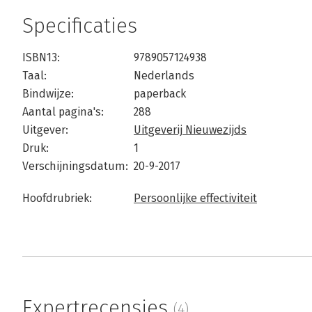
Specificaties
ISBN13:
9789057124938
Taal:
Nederlands
Bindwijze:
paperback
Aantal pagina's:
288
Uitgever:
Uitgeverij Nieuwezijds
Druk:
1
Verschijningsdatum:
20-9-2017
Hoofdrubriek:
Persoonlijke effectiviteit
Expertrecensies
(4)