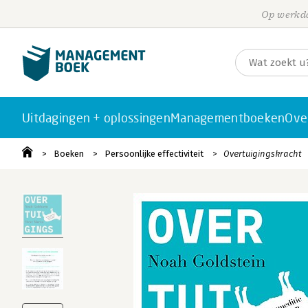
Op werkda
Uitdagingen + oplossingen
Managementboeken
Ove
Boeken
Persoonlijke effectiviteit
Overtuigingskracht