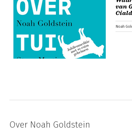
Waar
van G
Ciald
Psychologie en marketing: een duivels
Steven de Jong | 18 juni 2008
Noah Gol
Het is dat er een epiloog over 'ethisch vera
ik dit 'Handboek voor de wereld', zoals The
de fik gestoken. Want na lezing van Overtuig
hoe ik me al die jaren heb laten beetnemen
Lees verder
Over Noah Goldstein