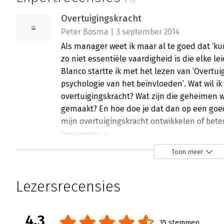
Overtuigingskracht
Peter Bosma | 3 september 2014
Als manager weet ik maar al te goed dat ‘ku
zo niet essentiële vaardigheid is die elke l
Blanco startte ik met het lezen van ‘Overtu
psychologie van het beïnvloeden’. Wat wil ik
overtuigingskracht? Wat zijn die geheimen w
gemaakt? En hoe doe je dat dan op een goed
mijn overtuigingskracht ontwikkelen of bete
Lees verder
Toon meer
Overtuigingskracht
Lezersrecensies
Peter de Roode | 11 augustus 2008
Mensen zijn verbazingwekkend slecht in sta
gedrag beïnvloeden. De algemene opvatting i
4.3
35 stemmen