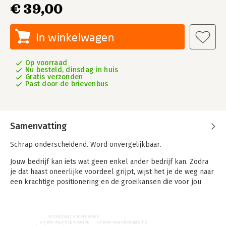
€ 39,00
In winkelwagen
Op voorraad
Nu besteld, dinsdag in huis
Gratis verzonden
Past door de brievenbus
Samenvatting
Schrap onderscheidend. Word onvergelijkbaar.
Jouw bedrijf kan iets wat geen enkel ander bedrijf kan. Zodra
je dat haast oneerlijke voordeel grijpt, wijst het je de weg naar
een krachtige positionering en de groeikansen die voor jou
bedoeld zijn.
De sleutel?
Bieden wat klanten willen, maar nergens anders
schaalbaar ondernemen
kunnen krijgen.
unieke waardepropositie
unieke waardepropositie