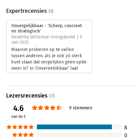
Aantal pagina's:
224
Uitgever:
Premium Business B.V
Expertrecensies
(1)
Druk:
1
Verschijningsdatum:
3-4-2025
Onvergelijkbaar - ‘Scherp, concreet
en strategisch’
Hoofdrubriek:
Ondernemen
,
Strategisch management
Hendrika Willemse-Vreugdenhil | 9
mei 2025
Waarom proberen op te vallen
tussen anderen, als je ook zó sterk
kunt staan dat vergelijken geen optie
meer is? In ‘Onvergelijkbaar’ laat
Marieke Pijler zien hoe ondernemers
hun eigen speelveld creëren, met
scherpe inzichten en confronterende
vragen. In haar recensie deelt
Lezersrecensies
(7)
Hendrika Willemse-Vreugdenhil
waarom dit boek haar direct in
4.6
9 stemmen
beweging zette.
van de 5
Lees verder
8
0