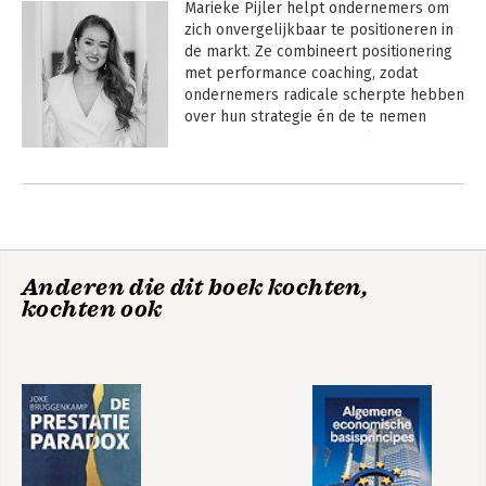
Marieke Pijler helpt ondernemers om 
zich onvergelijkbaar te positioneren in 
de markt. Ze combineert positionering 
met performance coaching, zodat 
ondernemers radicale scherpte hebben 
over hun strategie én de te nemen 
acties. Eerder werd ze verkozen tot 
Zakenvrouw van het Jaar in Rotterdam. 
Haar bestseller 'Onvergelijkbaar' stond 
4 weken op 1 in de Managementboek 
top 100.
Anderen die dit boek kochten,
kochten ook